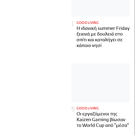
GOOD LIVING
Η ιδανική summer Friday
ξεκινά με δουλειά στο
σπίτι και καταλήγει σε
κάποιο νησί
GOOD LIVING
Οι εργαζόμενοι της
Kaizen Gaming βίωσαν
το World Cup από "μέσα"