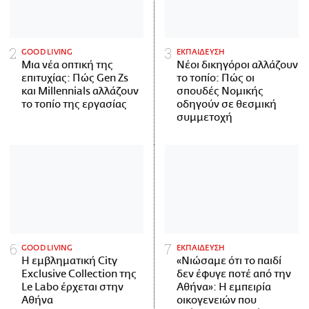
GOOD LIVING
ΕΚΠΑΙΔΕΥΣΗ
Μια νέα οπτική της
Νέοι δικηγόροι αλλάζουν
επιτυχίας: Πώς Gen Zs
το τοπίο: Πώς οι
και Millennials αλλάζουν
σπουδές Νομικής
το τοπίο της εργασίας
οδηγούν σε θεσμική
συμμετοχή
GOOD LIVING
ΕΚΠΑΙΔΕΥΣΗ
Η εμβληματική City
«Νιώσαμε ότι το παιδί
Exclusive Collection της
δεν έφυγε ποτέ από την
Le Labo έρχεται στην
Αθήνα»: Η εμπειρία
Αθήνα
οικογενειών που