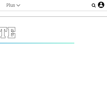
Plus
Θέματα
Συνεντεύξεις
Videos
TE
τα
Αφιερώματα
Ζώδια
Εξομολογήσεις
Blogs
η
Οι Αθηναίοι
Απώλειες
Lgbtqi+
Επιλογές