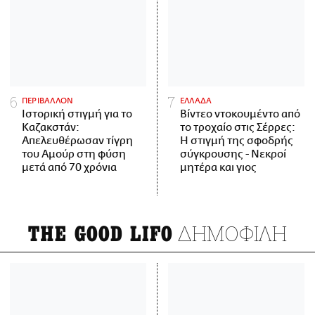
ΠΕΡΙΒΑΛΛΟΝ
ΕΛΛΑΔΑ
Ιστορική στιγμή για το
Βίντεο ντοκουμέντο από
Καζακστάν:
το τροχαίο στις Σέρρες:
Απελευθέρωσαν τίγρη
Η στιγμή της σφοδρής
του Αμούρ στη φύση
σύγκρουσης - Νεκροί
μετά από 70 χρόνια
μητέρα και γιος
ΔΗΜΟΦΙΛΗ
THE GOOD LIFO