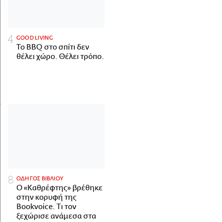
GOOD LIVING
Το BBQ στο σπίτι δεν
θέλει χώρο. Θέλει τρόπο.
ΟΔΗΓΟΣ ΒΙΒΛΙΟΥ
Ο «Καθρέφτης» βρέθηκε
στην κορυφή της
Bookvoice. Τι τον
ξεχώρισε ανάμεσα στα