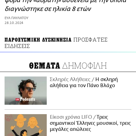
φορά την «αόρατη» ασθένεια με την οποία
ΑΜΠΑ
διαγνώστηκε σε ηλικία 8 ετών
PRINT
ΕΥΑ ΠΑΥΛΑΤΟΥ
28.10.2024
ΠΡΟΣΦΑΤΕΣ
ΠΑΡΟΞΥΣΜΙΚΗ ΔΥΣΚΙΝΗΣΙΑ
ΕΙΔΗΣΕΙΣ
ΔΗΜΟΦΙΛΗ
ΘΕΜΑΤΑ
Σκληρές Αλήθειες
H σκληρή
αλήθεια για τον Πάνο Βλάχο
Είκοσι χρόνια LIFO
Tρεις
σημαντικοί Έλληνες μουσικοί, τρεις
μεγάλες απώλειες