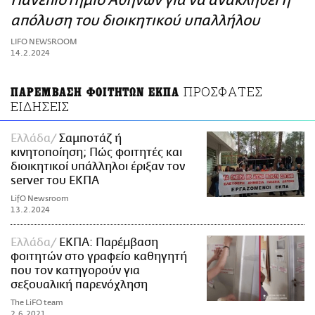
Πανεπιστήμιο Αθηνών για να ανακληθεί η
ΑΜΠΑ
απόλυση του διοικητικού υπαλλήλου
PRINT
LIFO NEWSROOM
14.2.2024
ΠΡΟΣΦΑΤΕΣ
ΠΑΡΕΜΒΑΣΗ ΦΟΙΤΗΤΩΝ ΕΚΠΑ
ΕΙΔΗΣΕΙΣ
Ελλάδα
Σαμποτάζ ή
κινητοποίηση; Πώς φοιτητές και
διοικητικοί υπάλληλοι έριξαν τον
server του ΕΚΠΑ
LifO Newsroom
13.2.2024
Ελλάδα
ΕΚΠΑ: Παρέμβαση
φοιτητών στο γραφείο καθηγητή
που τον κατηγορούν για
σεξουαλική παρενόχληση
The LiFO team
2.6.2021