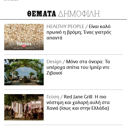
ΔΗΜΟΦΙΛΗ
ΘΕΜΑΤΑ
HEALTHY PEOPLE
Είναι καλό
πρωινό η βρόμη; Ένας γιατρός
απαντά
Design
Μόνο στα όνειρα: Τα
υπέροχα σπίτια του Ιμπέρ ντε
Ζιβανσί
Γεύση
Red Jane Grill: Η πιο
νόστιμη και χαλαρή αυλή στα
Χανιά (ίσως και στην Ελλάδα)