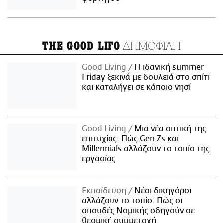
ΔΗΜΟΦΙΛΗ
THE GOOD LIFO
Good Living
Η ιδανική summer
Friday ξεκινά με δουλειά στο σπίτι
και καταλήγει σε κάποιο νησί
Good Living
Μια νέα οπτική της
επιτυχίας: Πώς Gen Zs και
Millennials αλλάζουν το τοπίο της
εργασίας
Εκπαίδευση
Νέοι δικηγόροι
αλλάζουν το τοπίο: Πώς οι
σπουδές Νομικής οδηγούν σε
θεσμική συμμετοχή