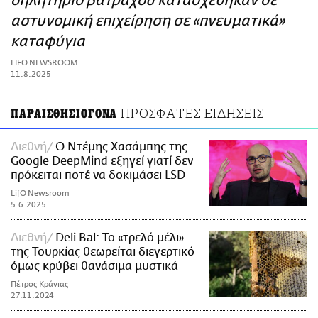
δηλητήριο βατράχου κατασχέθηκαν σε
ΑΜΠΑ
αστυνομική επιχείρηση σε «πνευματικά»
PRINT
καταφύγια
LIFO NEWSROOM
11.8.2025
ΠΡΟΣΦΑΤΕΣ ΕΙΔΗΣΕΙΣ
ΠΑΡΑΙΣΘΗΣΙΟΓΟΝΑ
Διεθνή
Ο Ντέμης Χασάμπης της
Google DeepMind εξηγεί γιατί δεν
πρόκειται ποτέ να δοκιμάσει LSD
LifO Newsroom
5.6.2025
Διεθνή
Deli Bal: Το «τρελό μέλι»
της Τουρκίας θεωρείται διεγερτικό
όμως κρύβει θανάσιμα μυστικά
Πέτρος Κράνιας
27.11.2024