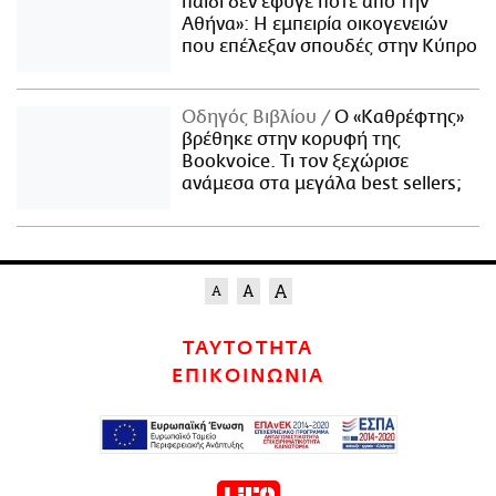
παιδί δεν έφυγε ποτέ από την
Αθήνα»: Η εμπειρία οικογενειών
που επέλεξαν σπουδές στην Κύπρο
Οδηγός Βιβλίου
Ο «Καθρέφτης»
βρέθηκε στην κορυφή της
Bookvoice. Τι τον ξεχώρισε
ανάμεσα στα μεγάλα best sellers;
ΤΑΥΤΟΤΗΤΑ
ΕΠΙΚΟΙΝΩΝΙΑ