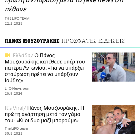
πρώτη αντίδραση μετά τα fake news ότι
ΑΜΠΑ
πέθανε
PRINT
THE LIFO TEAM
22.2.2025
ΠΡΟΣΦΑΤΕΣ ΕΙΔΗΣΕΙΣ
ΠΑΝΟΣ ΜΟΥΖΟΥΡΑΚΗΣ
Ελλάδα
Ο Πάνος
Μουζουράκης κατέθεσε υπέρ του
πατέρα Αντωνίου: «Για να υπάρξει
σταύρωση πρέπει να υπάρξουν
Ιούδες»
LifO Newsroom
26.9.2024
It's Viral
Πάνος Μουζουράκης: Η
πρώτη ανάρτηση μετά τον γάμο
του- «Κι οι δυο μαζί μπορούμε»
The LiFO team
30.5.2023