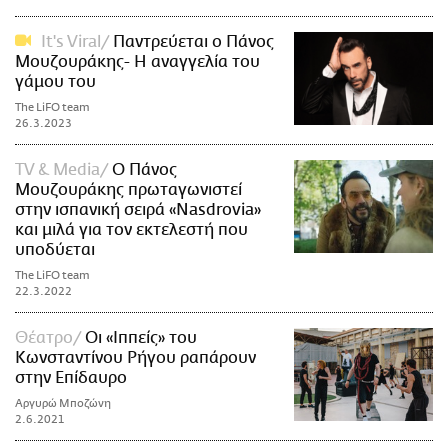
It's Viral
Παντρεύεται ο Πάνος
Μουζουράκης- Η αναγγελία του
γάμου του
The LiFO team
26.3.2023
TV & Media
O Πάνος
Μουζουράκης πρωταγωνιστεί
στην ισπανική σειρά «Nasdrovia»
και μιλά για τον εκτελεστή που
υποδύεται
The LiFO team
22.3.2022
Θέατρο
Οι «Ιππείς» του
Κωνσταντίνου Ρήγου ραπάρουν
στην Επίδαυρο
Αργυρώ Μποζώνη
2.6.2021