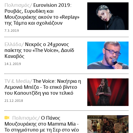
Πολιτισμός
Eurovision 2019:
Ρουβάς, Ευρυδίκη και
Μουζουράκης ακούν το «Replay»
της Τάμτα και σχολιάζουν
7.3.2019
Ελλάδα
Νεκρός ο 24χρονος
παίκτης του «Τhe Voice», Δαυίδ
Καναβός
14.1.2019
TV & Media
The Voice: Νικήτρια η
Λεμονιά Μπέζα - Το επικό βίντεο
του Καπουτζίδη για τον τελικό
21.12.2018
Πολιτισμός
O Πάνος
Μουζουράκης στο Mamma Mia -
Το στιγμιότυπο με τη Σερ στο νέο