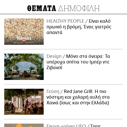
ΔΗΜΟΦΙΛΗ
ΘΕΜΑΤΑ
HEALTHY PEOPLE
Είναι καλό
πρωινό η βρόμη; Ένας γιατρός
απαντά
Design
Μόνο στα όνειρα: Τα
υπέροχα σπίτια του Ιμπέρ ντε
Ζιβανσί
Γεύση
Red Jane Grill: Η πιο
νόστιμη και χαλαρή αυλή στα
Χανιά (ίσως και στην Ελλάδα)
Είκοσι χρόνια LIFO
Tρεις