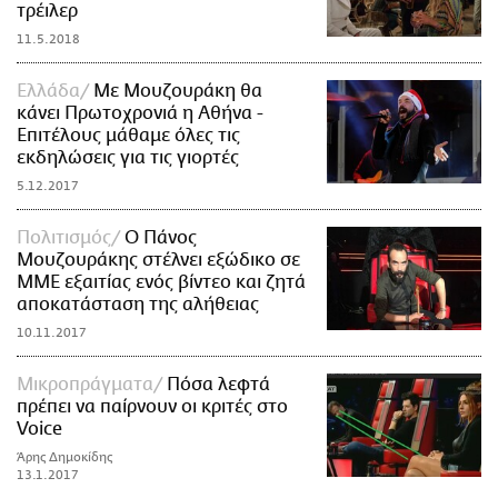
τρέιλερ
11.5.2018
Ελλάδα
Με Μουζουράκη θα
κάνει Πρωτοχρονιά η Αθήνα -
Επιτέλους μάθαμε όλες τις
εκδηλώσεις για τις γιορτές
5.12.2017
Πολιτισμός
Ο Πάνος
Μουζουράκης στέλνει εξώδικο σε
ΜΜΕ εξαιτίας ενός βίντεο και ζητά
αποκατάσταση της αλήθειας
10.11.2017
Mικροπράγματα
Πόσα λεφτά
πρέπει να παίρνουν οι κριτές στο
Voice
Άρης Δημοκίδης
13.1.2017