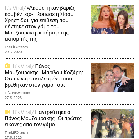
It's Viral
«Ακούστηκαν βαριές
κουβέντες»- Ξέσπασε η Σίσσυ
Χρηστίδου για επίθεση που
δέχτηκε στον γάμο του
Μουζουράκη ρεπόρτερ της
εκπομπής της
The LiFO team
29.5.2023
It's Viral
Πάνος
Μουζουράκης- Μαριλού Κοζάρη:
Οι επώνυμοι καλεσμένοι που
βρέθηκαν στον γάμο τους
LifO Newsroom
27.5.2023
It's Viral
Παντρεύτηκε ο
Πάνος Μουζουράκης- Οι πρώτες
εικόνες από τον γάμο
The LiFO team
27.5.2023