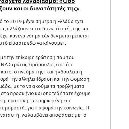
ατάσχετο λογαριασμό: «Όσο
ζουν και οι δυνατότητές της»
ό το 2019 μέχρι σήμερα η Ελλάδα έχει
ρα, αλλάζουν και οι δυνατότητές της και
έχει κανένα νόημα εάν δεν μετατρέπεται
υτό είμαστε εδώ να κάνουμε».
 με την επίκαιρη ερώτηση που του
 ΝΔ Στράτος Σιμόπουλος είπε ότι
και στο πνεύμα της» και η «δουλειά η
φορά την αλληλεπίδραση και την ώσμωση
μάδα, με το να ακούμε τα προβλήματα
 στο προσκήνιο και οποτεδήποτε έχουμε
ική, πρακτική, τεκμηριωμένη και
ε μπροστά, γιατί αφορά την κοινωνία. Η
ναι αυτή, να λαμβάνει αποφάσεις με το