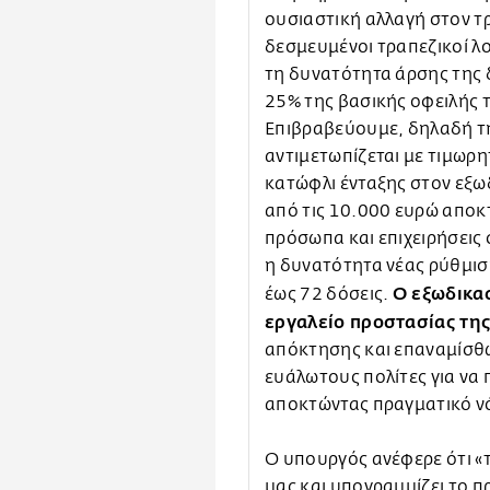
ουσιαστική αλλαγή στον τρ
δεσμευμένοι τραπεζικοί λο
τη δυνατότητα άρσης της
25% της βασικής οφειλής 
Επιβραβεύουμε, δηλαδή τη
αντιμετωπίζεται με τιμωρη
κατώφλι ένταξης στον εξω
από τις 10.000 ευρώ αποκ
πρόσωπα και επιχειρήσεις 
η δυνατότητα νέας ρύθμισ
Ο εξωδικα
έως 72 δόσεις.
εργαλείο προστασίας της
απόκτησης και επαναμίσθ
ευάλωτους πολίτες για να
αποκτώντας πραγματικό νό
Ο υπουργός ανέφερε ότι «
μας και υπογραμμίζει το 