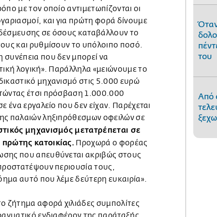
όπο με τον οποίο αντιμετωπίζονται οι
γαριασμοί, και για πρώτη φορά δίνουμε
Όταν
 δέσμευσης σε όσους καταβάλλουν το
δολο
τους και ρυθμίσουν το υπόλοιπο ποσό.
πέντ
του
 συνέπεια που δεν μπορεί να
τική λογική». Παράλληλα «μειώνουμε το
δικαστικό μηχανισμό στις 5.000 ευρώ
τώντας έτσι πρόσβαση 1.000.000
Από 
σε ένα εργαλείο που δεν είχαν. Παρέχεται
τελε
ης παλαιών ληξιπρόθεσμων οφειλών σε
ξεχω
στικός μηχανισμός μετατρέπεται σε
 πρώτης κατοικίας.
Προχωρά ο φορέας
ωσης που απευθύνεται ακριβώς στους
 προστατέψουν περιουσία τους,
ημα αυτό που λέμε δεύτερη ευκαιρία».
το ζήτημα αφορά χιλιάδες συμπολίτες
πραγματικό ενδιαφέρον της παράταξής