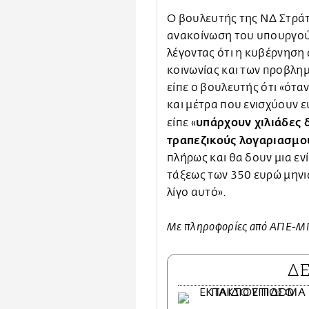
Ο βουλευτής της ΝΔ Στράτ
ανακοίνωση του υπουργού
λέγοντας ότι η κυβέρνηση 
κοινωνίας και των προβλη
είπε ο βουλευτής ότι «ότα
και μέτρα που ενισχύουν 
υπάρχουν χιλιάδες 
είπε «
τραπεζικούς λογαριασμο
πλήρως και θα δουν μια εν
τάξεως των 350 ευρώ μηνι
λίγο αυτό».
Με πληροφορίες από ΑΠΕ-
Δ