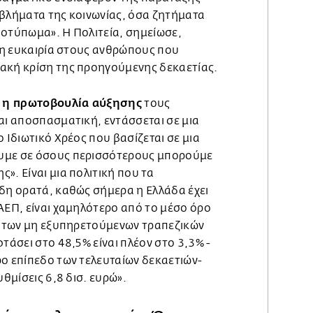
οβλήματα της κοινωνίας, όσα ζητήματα
ποτύπωμα». Η Πολιτεία, σημείωσε,
ερη ευκαιρία στους ανθρώπους που
ακή κρίση της προηγούμενης δεκαετίας.
η πρωτοβουλία αύξησης
τους
αι αποσπασματική, εντάσσεται σε μια
ο Ιδιωτικό Χρέος που βασίζεται σε μια
υμε σε όσους περισσότερους μπορούμε
». Είναι μια πολιτική που τα
ήδη ορατά, καθώς σήμερα η Ελλάδα έχει
ΑΕΠ, είναι χαμηλότερο από το μέσο όρο
ης των μη εξυπηρετούμενων τραπεζικών
φτάσει στο 48,5% είναι πλέον στο 3,3% -
ρο επίπεδο των τελευταίων δεκαετιών-
υθμίσεις 6,8 δισ. ευρώ».