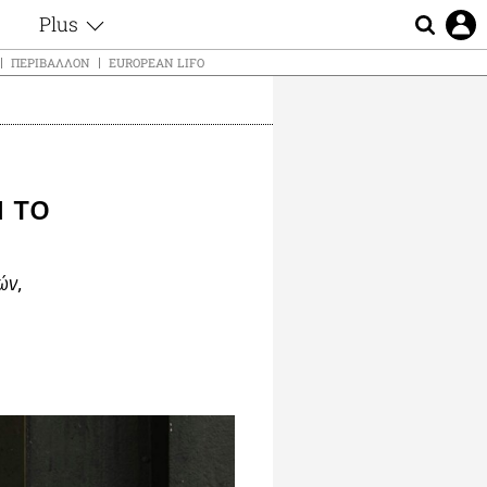
Plus
ς
Θέματα
ΠΕΡΙΒΆΛΛΟΝ
EUROPEAN LIFO
Συνεντεύξεις
ς
Videos
τα
Αφιερώματα
t
Ζώδια
 το
Εξομολογήσεις
Blogs
μη
Οι Αθηναίοι
ς
ών,
Απώλειες
Lgbtqi+
Επιλογές