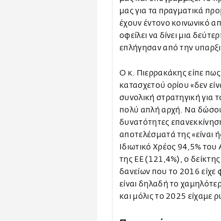
μας για τα πραγματικά πρ
έχουν έντονο κοινωνικό α
οφείλει να δίνει μια δεύτ
επλήγησαν από την υπαρξι
Ο κ. Πιερρακάκης είπε πως
κατασχετού ορίου «δεν είν
συνολική στρατηγική για τ
πολύ απλή αρχή. Να δώσο
δυνατότητες επανεκκίνησης
αποτελέσματά της «είναι 
Ιδιωτικό Χρέος 94,5% του 
της ΕΕ (121,4%), ο δείκτ
δανείων που το 2016 είχε 
είναι δηλαδή το χαμηλότε
και μόλις το 2025 είχαμε ρ