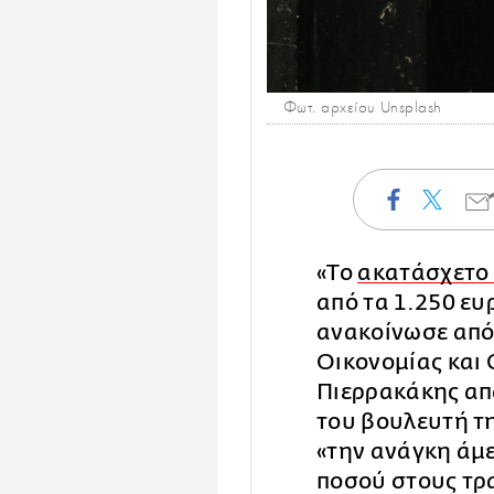
Φωτ. αρχείου Unsplash
«Το
ακατάσχετο 
από τα 1.250 ευ
ανακοίνωσε από
Οικονομίας και
Πιερρακάκης απ
του βουλευτή τ
«την ανάγκη άμ
ποσού στους τρ