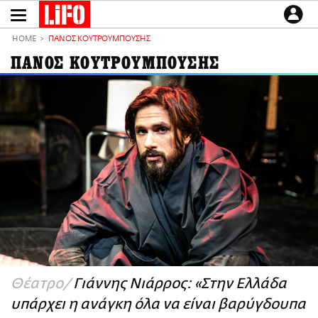
Παράκαμψη
προς
το
ΕΙΔΗΣΕΙΣ
κυρίως
HOME
ΠΑΝΟΣ ΚΟΥΤΡΟΥΜΠΟΥΣΗΣ
περιεχόμενο
CULTURE
ΠΑΝΟΣ ΚΟΥΤΡΟΥΜΠΟΥΣΗΣ
ΑΠΟΨΕΙΣ
ΤΡΟΠΟΣ ΖΩΗΣ
PODCASTS
Plus
LIFO SHOP
NEWSLETTER
ΜΙΚΡΟΠΡΑΓΜΑΤΑ
THE GOOD LIFO
LIFOLAND
Θέατρο
Γιάννης Νιάρρος: «Στην Ελλάδα
CITY GUIDE
υπάρχει η ανάγκη όλα να είναι βαρύγδουπα