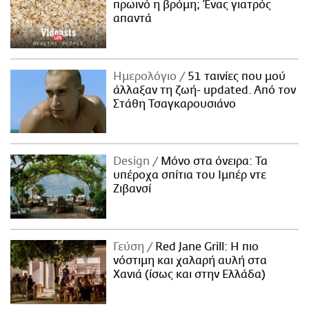
πρωινό η βρόμη; Ένας γιατρός
απαντά
Ημερολόγιο
51 ταινίες που μού
άλλαξαν τη ζωή- updated. Aπό τον
Στάθη Τσαγκαρουσιάνο
Design
Μόνο στα όνειρα: Τα
υπέροχα σπίτια του Ιμπέρ ντε
Ζιβανσί
Γεύση
Red Jane Grill: Η πιο
νόστιμη και χαλαρή αυλή στα
Χανιά (ίσως και στην Ελλάδα)