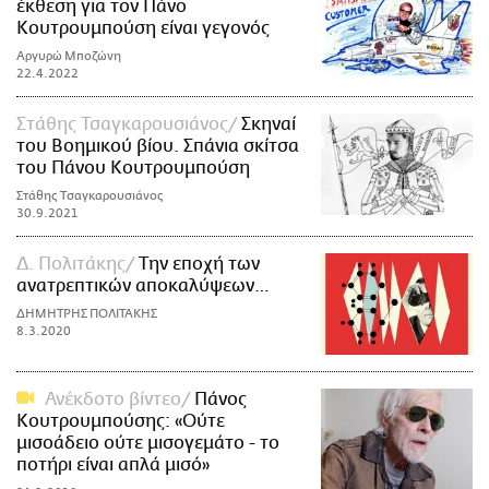
έκθεση για τον Πάνο
Κουτρουμπούση είναι γεγονός
Αργυρώ Μποζώνη
22.4.2022
Στάθης Τσαγκαρουσιάνος
Σκηναί
του Βοημικού βίου. Σπάνια σκίτσα
του Πάνου Κουτρουμπούση
Στάθης Τσαγκαρουσιάνος
30.9.2021
Δ. Πολιτάκης
Την εποχή των
ανατρεπτικών αποκαλύψεων…
ΔΗΜΗΤΡΗΣ ΠΟΛΙΤΑΚΗΣ
8.3.2020
Ανέκδοτο βίντεο
Πάνος
Κουτρουμπούσης: «Ούτε
μισοάδειο ούτε μισογεμάτο - το
ποτήρι είναι απλά μισό»