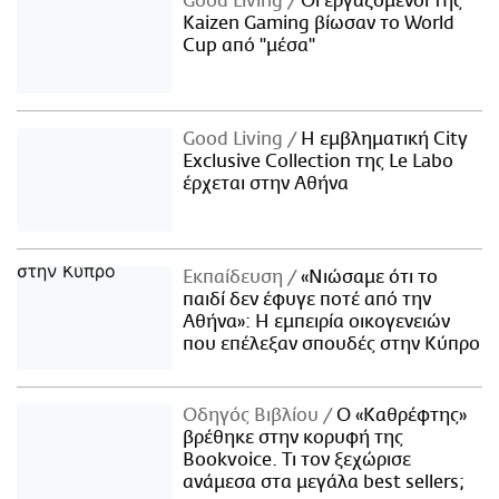
Good Living
Οι εργαζόμενοι της
Kaizen Gaming βίωσαν το World
Cup από "μέσα"
Good Living
Η εμβληματική City
Exclusive Collection της Le Labo
έρχεται στην Αθήνα
Εκπαίδευση
«Νιώσαμε ότι το
παιδί δεν έφυγε ποτέ από την
Αθήνα»: Η εμπειρία οικογενειών
που επέλεξαν σπουδές στην Κύπρο
Οδηγός Βιβλίου
Ο «Καθρέφτης»
βρέθηκε στην κορυφή της
Bookvoice. Τι τον ξεχώρισε
ανάμεσα στα μεγάλα best sellers;