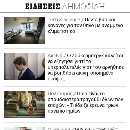
ΔΗΜΟΦΙΛΗ
ΕΙΔΗΣΕΙΣ
Τech & Science
Πέντε βασικοί
κανόνες για τον ύπνο με αναμμένο
κλιματιστικό
Διεθνή
Ο Ζούκερμπεργκ καλείται
να εξηγήσει γιατί το
υπερπολυτελές γιοτ του αρνήθηκε
να βοηθήσει ακινητοποιημένο
σκάφος
Πολιτισμός
Ποιο είναι το
σπουδαιότερο τραγούδι όλων των
εποχών; - Τι έδειξε έρευνα τριών
πανεπιστημίων
Οικονομία
IRIS και μεταφορές: