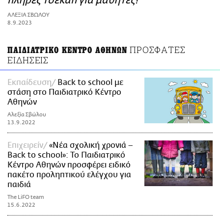
πλήρες τσεκάπ για μαθητές!
ΑΜΠΑ
ΑΛΕΞΙΑ ΣΒΩΛΟΥ
PRINT
8.9.2023
ΠΡΟΣΦΑΤΕΣ
ΠΑΙΔΙΑΤΡΙΚΟ ΚΕΝΤΡΟ ΑΘΗΝΩΝ
ΕΙΔΗΣΕΙΣ
Εκπαίδευση
Back to school με
στάση στο Παιδιατρικό Κέντρο
Αθηνών
Αλεξία Σβώλου
13.9.2022
Επιχειρείν
«Νέα σχολική χρονιά –
Back to school»: Το Παιδιατρικό
Κέντρο Αθηνών προσφέρει ειδικό
πακέτο προληπτικού ελέγχου για
παιδιά
The LiFO team
15.6.2022