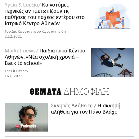
Υγεία & Ευεξία
Καινοτόμες
τεχνικές αντιμετωπίζουν τις
παθήσεις του παχέος εντέρου στο
Ιατρικό Κέντρο Αθηνών
Του Δρ. Κωνσταντίνου Κωνσταντινίδη
2.12.2021
Market news
Παιδιατρικό Κέντρο
Αθηνών: «Νέα σχολική χρονιά –
Back to school»
The LiFO team
16.6.2021
ΔΗΜΟΦΙΛΗ
ΘΕΜΑΤΑ
Σκληρές Αλήθειες
H σκληρή
αλήθεια για τον Πάνο Βλάχο