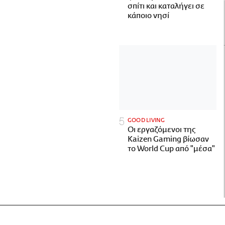
σπίτι και καταλήγει σε
κάποιο νησί
GOOD LIVING
Οι εργαζόμενοι της
Kaizen Gaming βίωσαν
το World Cup από "μέσα"