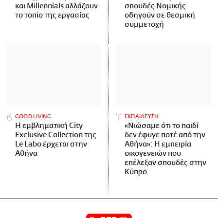
και Millennials αλλάζουν
σπουδές Νομικής
το τοπίο της εργασίας
οδηγούν σε θεσμική
συμμετοχή
GOOD LIVING
ΕΚΠΑΙΔΕΥΣΗ
Η εμβληματική City
«Νιώσαμε ότι το παιδί
Exclusive Collection της
δεν έφυγε ποτέ από την
Le Labo έρχεται στην
Αθήνα»: Η εμπειρία
Αθήνα
οικογενειών που
επέλεξαν σπουδές στην
Κύπρο