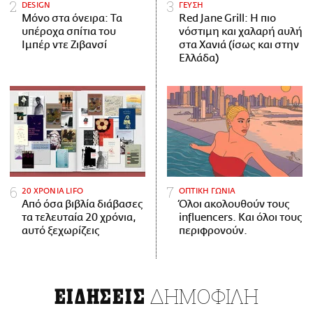
DESIGN
ΓΕΥΣΗ
Μόνο στα όνειρα: Τα
Red Jane Grill: Η πιο
υπέροχα σπίτια του
νόστιμη και χαλαρή αυλή
Ιμπέρ ντε Ζιβανσί
στα Χανιά (ίσως και στην
Ελλάδα)
20 ΧΡΟΝΙΑ LIFO
ΟΠΤΙΚΗ ΓΩΝΙΑ
Από όσα βιβλία διάβασες
Όλοι ακολουθούν τους
τα τελευταία 20 χρόνια,
influencers. Και όλοι τους
αυτό ξεχωρίζεις
περιφρονούν.
ΔΗΜΟΦΙΛΗ
ΕΙΔΗΣΕΙΣ