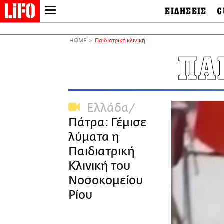
ΕΙΔΗΣΕΙΣ
C
LIFO SHOP
Ελλάδα
Ο
Διεθνή
Μ
NEWSLETTER
HOME
Παιδιατρική κλινική
Πολιτική
Θ
ΜΙΚΡΟΠΡΑΓΜΑΤΑ
ΠΑ
Οικονομία
Ει
THE GOOD LIFO
Πολιτισμός
Βι
LIFOLAND
Αθλητισμός
Αρ
CITY GUIDE
& 
Περιβάλλον
Ελλάδα
D
ΑΜΠΑ
TV & Media
Φ
Πάτρα: Γέμισε
PRINT
Tech &
Science
λύματα η
European Lifo
Παιδιατρική
Κλινική του
Νοσοκομείου
Ρίου