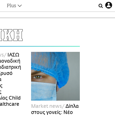
Plus
Θέματα
Συνεντεύξεις
Videos
ΙΚΗ
τα
Αφιερώματα
Ζώδια
Εξομολογήσεις
Blogs
η
ws
ΙΑΣΩ
Οι Αθηναίοι
μοναδική
Απώλειες
ιδιατρική
Lgbtqi+
 Χρυσό
Επιλογές
α
ς
ς
ας Child
althcare
Market news
Δίπλα
στους γονείς: Νέο