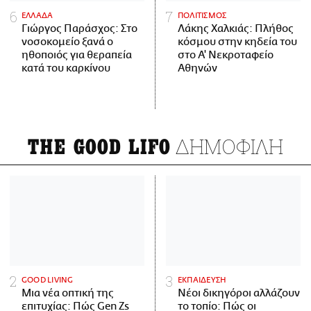
ΕΛΛΑΔΑ
ΠΟΛΙΤΙΣΜΟΣ
Γιώργος Παράσχος: Στο
Λάκης Χαλκιάς: Πλήθος
νοσοκομείο ξανά ο
κόσμου στην κηδεία του
ηθοποιός για θεραπεία
στο Α' Νεκροταφείο
κατά του καρκίνου
Αθηνών
ΔΗΜΟΦΙΛΗ
THE GOOD LIFO
GOOD LIVING
ΕΚΠΑΙΔΕΥΣΗ
Μια νέα οπτική της
Νέοι δικηγόροι αλλάζουν
επιτυχίας: Πώς Gen Zs
το τοπίο: Πώς οι