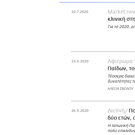
Market ne
10.7.2020
κλινική στ
Για το 2020, α
Αφιέρωμα 
15.6.2020
Παίδων, το
Τέσσερις διακε
δυνατότητες τ
ΑΛΕΞΙΑ ΣΒΩΛΟΥ
Διεθνή
Πο
26.5.2020
δύο ετών, 
Η Ιαπωνική Παι
πολύ επικίνδυν