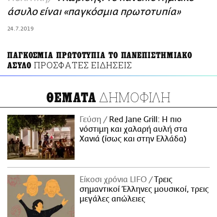
ΑΜΠΑ
άσυλο είναι «παγκόσμια πρωτοτυπία»
PRINT
24.7.2019
ΠΑΓΚΟΣΜΙΑ ΠΡΩΤΟΤΥΠΙΑ ΤΟ ΠΑΝΕΠΙΣΤΗΜΙΑΚΟ
ΠΡΟΣΦΑΤΕΣ ΕΙΔΗΣΕΙΣ
ΑΣΥΛΟ
ΔΗΜΟΦΙΛΗ
ΘΕΜΑΤΑ
Γεύση
Red Jane Grill: Η πιο
νόστιμη και χαλαρή αυλή στα
Χανιά (ίσως και στην Ελλάδα)
Είκοσι χρόνια LIFO
Tρεις
σημαντικοί Έλληνες μουσικοί, τρεις
μεγάλες απώλειες