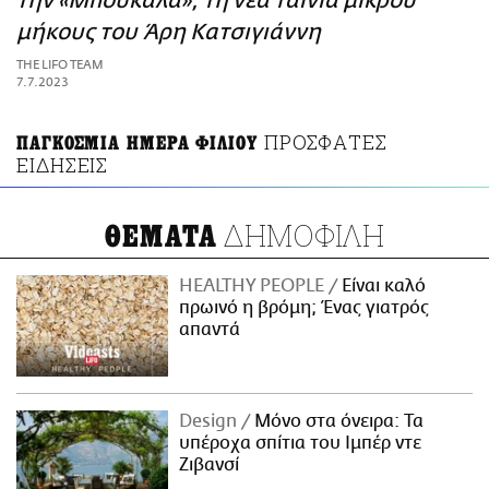
την «Μπουκάλα», τη νέα ταινία μικρού
ΑΜΠΑ
μήκους του Άρη Κατσιγιάννη
PRINT
THE LIFO TEAM
7.7.2023
ΠΡΟΣΦΑΤΕΣ
ΠΑΓΚΟΣΜΙΑ ΗΜΕΡΑ ΦΙΛΙΟΥ
ΕΙΔΗΣΕΙΣ
ΔΗΜΟΦΙΛΗ
ΘΕΜΑΤΑ
HEALTHY PEOPLE
Είναι καλό
πρωινό η βρόμη; Ένας γιατρός
απαντά
Design
Μόνο στα όνειρα: Τα
υπέροχα σπίτια του Ιμπέρ ντε
Ζιβανσί