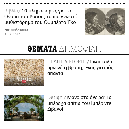
Βιβλίο
10 πληροφορίες για το
Όνομα του Ρόδου, το πιο γνωστό
μυθιστόρημα του Ουμπέρτο Έκο
Εύη Μαλλιαρού
21.2.2016
ΔΗΜΟΦΙΛΗ
ΘΕΜΑΤΑ
HEALTHY PEOPLE
Είναι καλό
πρωινό η βρόμη; Ένας γιατρός
απαντά
Design
Μόνο στα όνειρα: Τα
υπέροχα σπίτια του Ιμπέρ ντε
Ζιβανσί