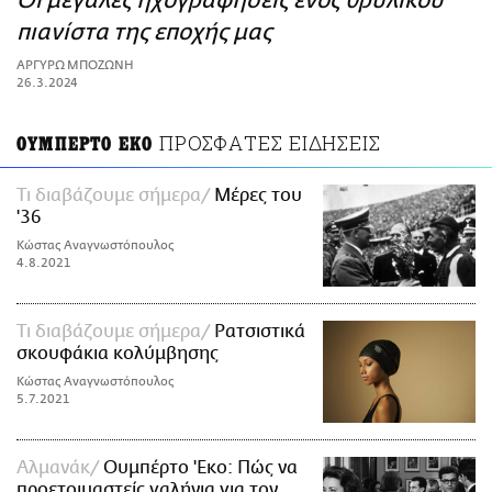
Οι μεγάλες ηχογραφήσεις ενός θρυλικού
ΑΜΠΑ
πιανίστα της εποχής μας
PRINT
ΑΡΓΥΡΩ ΜΠΟΖΩΝΗ
26.3.2024
ΠΡΟΣΦΑΤΕΣ ΕΙΔΗΣΕΙΣ
ΟΥΜΠΕΡΤΟ ΕΚΟ
Τι διαβάζουμε σήμερα
Μέρες του
'36
Κώστας Αναγνωστόπουλος
4.8.2021
Τι διαβάζουμε σήμερα
Ρατσιστικά
σκουφάκια κολύμβησης
Κώστας Αναγνωστόπουλος
5.7.2021
Αλμανάκ
Ουμπέρτο 'Εκο: Πώς να
προετοιμαστείς γαλήνια για τον