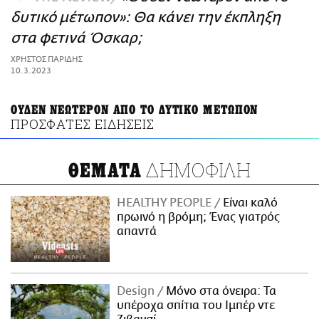
ΑΜΠΑ
δυτικό μέτωπον»: Θα κάνει την έκπληξη
PRINT
στα φετινά Όσκαρ;
ΧΡΗΣΤΟΣ ΠΑΡΙΔΗΣ
10.3.2023
ΟΥΔΕΝ ΝΕΩΤΕΡΟΝ ΑΠΟ ΤΟ ΔΥΤΙΚΟ ΜΕΤΩΠΟΝ
ΠΡΟΣΦΑΤΕΣ ΕΙΔΗΣΕΙΣ
ΔΗΜΟΦΙΛΗ
ΘΕΜΑΤΑ
HEALTHY PEOPLE
Είναι καλό
πρωινό η βρόμη; Ένας γιατρός
απαντά
Design
Μόνο στα όνειρα: Τα
υπέροχα σπίτια του Ιμπέρ ντε