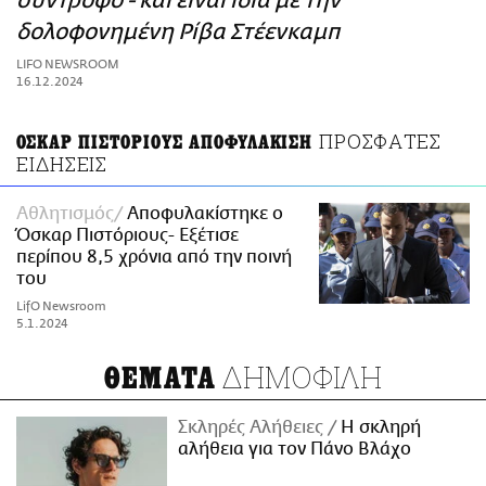
σύντροφο - και είναι ίδια με την
ΑΜΠΑ
δολοφονημένη Ρίβα Στέενκαμπ
PRINT
LIFO NEWSROOM
16.12.2024
ΠΡΟΣΦΑΤΕΣ
ΟΣΚΑΡ ΠΙΣΤΟΡΙΟΥΣ ΑΠΟΦΥΛΑΚΙΣΗ
ΕΙΔΗΣΕΙΣ
Αθλητισμός
Αποφυλακίστηκε ο
Όσκαρ Πιστόριους- Εξέτισε
περίπου 8,5 χρόνια από την ποινή
του
LifO Newsroom
5.1.2024
ΔΗΜΟΦΙΛΗ
ΘΕΜΑΤΑ
Σκληρές Αλήθειες
H σκληρή
αλήθεια για τον Πάνο Βλάχο