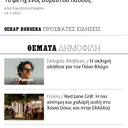
Το φετίχ ενός άσβεστου πάθους.
ΑΜΠΑ
ΑΠΟ ΤΟΝ ΣΠΥΡΟ ΣΤΑΒΕΡΗ
PRINT
19.5.2015
ΠΡΟΣΦΑΤΕΣ ΕΙΔΗΣΕΙΣ
ΟΣΚΑΡ ΚΟΚΟΣΚΑ
ΔΗΜΟΦΙΛΗ
ΘΕΜΑΤΑ
Σκληρές Αλήθειες
H σκληρή
αλήθεια για τον Πάνο Βλάχο
Γεύση
Red Jane Grill: Η πιο
νόστιμη και χαλαρή αυλή στα
Χανιά (ίσως και στην Ελλάδα)