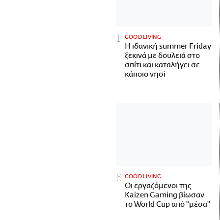
GOOD LIVING
Η ιδανική summer Friday
ξεκινά με δουλειά στο
σπίτι και καταλήγει σε
κάποιο νησί
GOOD LIVING
Οι εργαζόμενοι της
Kaizen Gaming βίωσαν
το World Cup από "μέσα"