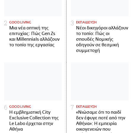
GOOD LIVING
ΕΚΠΑΙΔΕΥΣΗ
Μια νέα οπτική της
Νέοι δικηγόροι αλλάζουν
επιτυχίας: Πώς Gen Zs
το τοπίο: Πώς οι
και Millennials αλλάζουν
σπουδές Νομικής
το τοπίο της εργασίας
οδηγούν σε θεσμική
συμμετοχή
GOOD LIVING
ΕΚΠΑΙΔΕΥΣΗ
Η εμβληματική City
«Νιώσαμε ότι το παιδί
Exclusive Collection της
δεν έφυγε ποτέ από την
Le Labo έρχεται στην
Αθήνα»: Η εμπειρία
Αθήνα
οικογενειών που