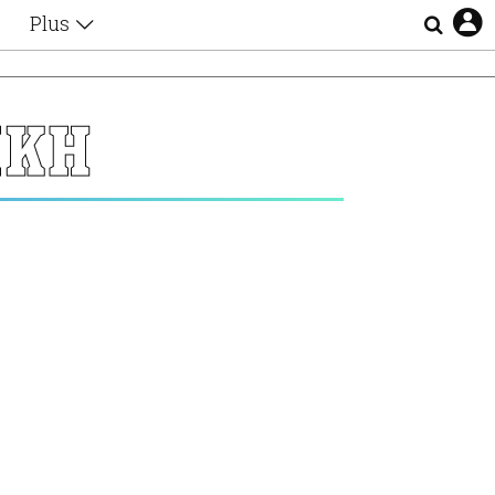
Plus
Θέματα
Συνεντεύξεις
Videos
ΙΚΗ
τα
Αφιερώματα
Ζώδια
Εξομολογήσεις
Blogs
η
Οι Αθηναίοι
Απώλειες
Lgbtqi+
Επιλογές