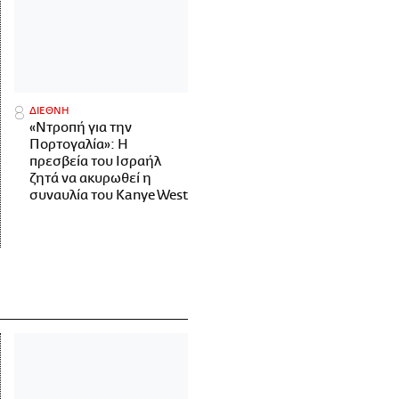
ΔΙΕΘΝΗ
«Ντροπή για την
Πορτογαλία»: Η
πρεσβεία του Ισραήλ
ζητά να ακυρωθεί η
συναυλία του Kanye West