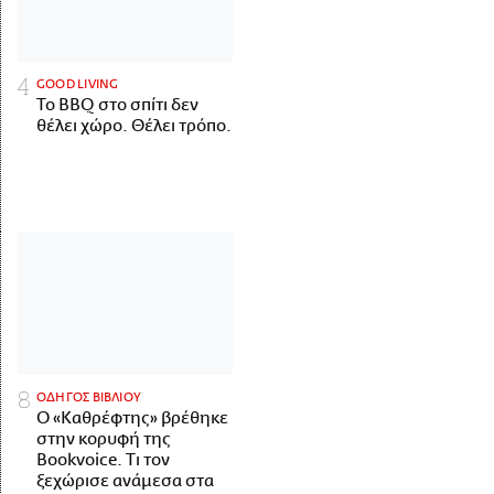
GOOD LIVING
Το BBQ στο σπίτι δεν
θέλει χώρο. Θέλει τρόπο.
ΟΔΗΓΟΣ ΒΙΒΛΙΟΥ
Ο «Καθρέφτης» βρέθηκε
στην κορυφή της
Bookvoice. Τι τον
ξεχώρισε ανάμεσα στα