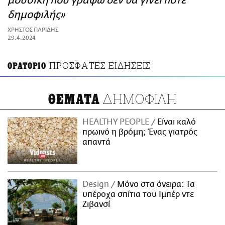
μουσική που γράφω δεν θα γίνει ποτέ
ΑΜΠΑ
δημοφιλής»
PRINT
ΧΡΗΣΤΟΣ ΠΑΡΙΔΗΣ
29.4.2024
ΠΡΟΣΦΑΤΕΣ ΕΙΔΗΣΕΙΣ
ΟΡΑΤΟΡΙΟ
ΔΗΜΟΦΙΛΗ
ΘΕΜΑΤΑ
HEALTHY PEOPLE
Είναι καλό
πρωινό η βρόμη; Ένας γιατρός
απαντά
Design
Μόνο στα όνειρα: Τα
υπέροχα σπίτια του Ιμπέρ ντε
Ζιβανσί