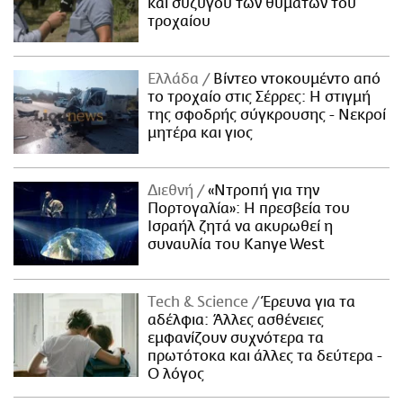
και συζύγου των θυμάτων του
τροχαίου
Ελλάδα
Βίντεο ντοκουμέντο από
το τροχαίο στις Σέρρες: Η στιγμή
της σφοδρής σύγκρουσης - Νεκροί
μητέρα και γιος
Διεθνή
«Ντροπή για την
Πορτογαλία»: Η πρεσβεία του
Ισραήλ ζητά να ακυρωθεί η
συναυλία του Kanye West
Τech & Science
Έρευνα για τα
αδέλφια: Άλλες ασθένειες
εμφανίζουν συχνότερα τα
πρωτότοκα και άλλες τα δεύτερα -
Ο λόγος