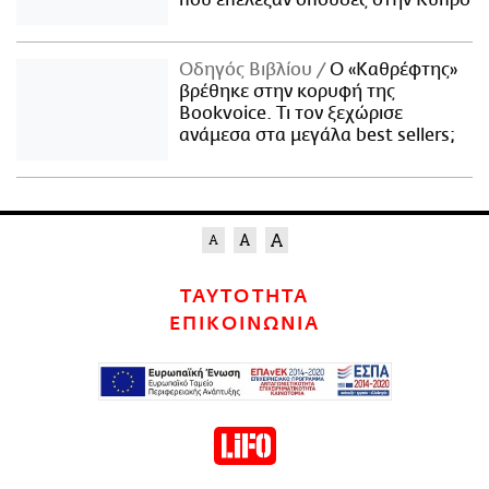
που επέλεξαν σπουδές στην Κύπρο
Οδηγός Βιβλίου
Ο «Καθρέφτης»
βρέθηκε στην κορυφή της
Bookvoice. Τι τον ξεχώρισε
ανάμεσα στα μεγάλα best sellers;
ΤΑΥΤΟΤΗΤΑ
ΕΠΙΚΟΙΝΩΝΙΑ