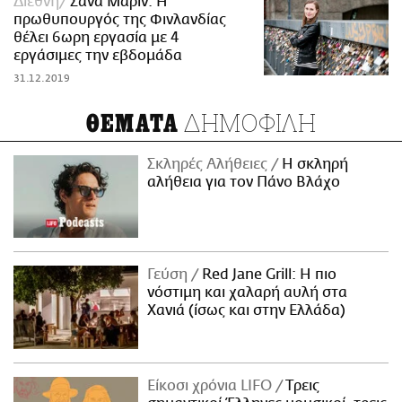
Διεθνή
Σάνα Μάριν: Η
πρωθυπουργός της Φινλανδίας
θέλει 6ωρη εργασία με 4
εργάσιμες την εβδομάδα
31.12.2019
ΔΗΜΟΦΙΛΗ
ΘΕΜΑΤΑ
Σκληρές Αλήθειες
H σκληρή
αλήθεια για τον Πάνο Βλάχο
Γεύση
Red Jane Grill: Η πιο
νόστιμη και χαλαρή αυλή στα
Χανιά (ίσως και στην Ελλάδα)
Είκοσι χρόνια LIFO
Tρεις