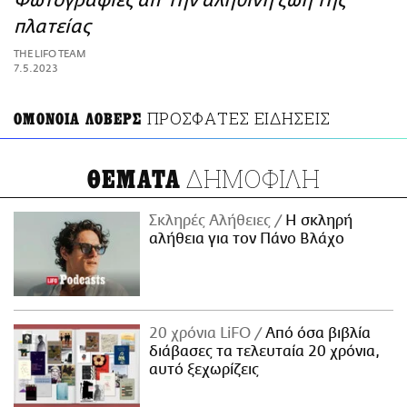
Φωτογραφίες απ’ την αληθινή ζωή της
ΑΜΠΑ
πλατείας
PRINT
THE LIFO TEAM
7.5.2023
ΠΡΟΣΦΑΤΕΣ ΕΙΔΗΣΕΙΣ
ΟΜΟΝΟΙΑ ΛΟΒΕΡΣ
ΔΗΜΟΦΙΛΗ
ΘΕΜΑΤΑ
Σκληρές Αλήθειες
H σκληρή
αλήθεια για τον Πάνο Βλάχο
20 χρόνια LiFO
Από όσα βιβλία
διάβασες τα τελευταία 20 χρόνια,
αυτό ξεχωρίζεις