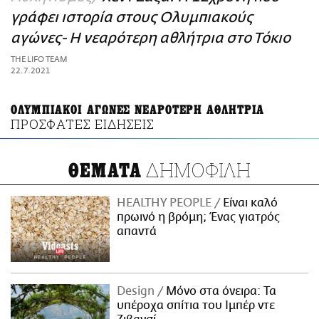
ΑΜΠΑ
γράφει ιστορία στους Ολυμπιακούς
PRINT
αγώνες- Η νεαρότερη αθλήτρια στο Τόκιο
THE LIFO TEAM
22.7.2021
ΟΛΥΜΠΙΑΚΟΙ ΑΓΩΝΕΣ ΝΕΑΡΟΤΕΡΗ ΑΘΛΗΤΡΙΑ
ΠΡΟΣΦΑΤΕΣ ΕΙΔΗΣΕΙΣ
ΔΗΜΟΦΙΛΗ
ΘΕΜΑΤΑ
HEALTHY PEOPLE
Είναι καλό
πρωινό η βρόμη; Ένας γιατρός
απαντά
Design
Μόνο στα όνειρα: Τα
υπέροχα σπίτια του Ιμπέρ ντε