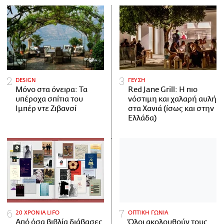
DESIGN
ΓΕΥΣΗ
Μόνο στα όνειρα: Τα
Red Jane Grill: Η πιο
υπέροχα σπίτια του
νόστιμη και χαλαρή αυλή
Ιμπέρ ντε Ζιβανσί
στα Χανιά (ίσως και στην
Ελλάδα)
20 ΧΡΟΝΙΑ LIFO
ΟΠΤΙΚΗ ΓΩΝΙΑ
Από όσα βιβλία διάβασες
Όλοι ακολουθούν τους