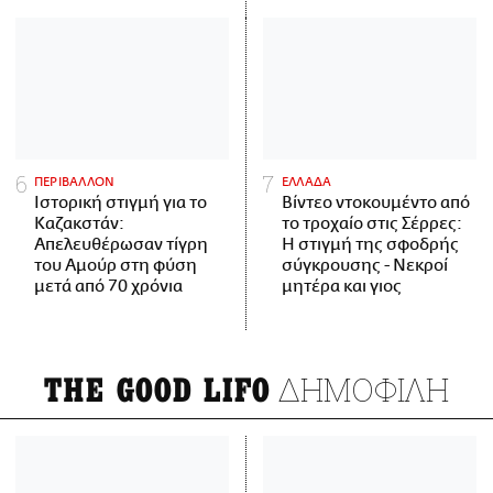
ΠΕΡΙΒΑΛΛΟΝ
ΕΛΛΑΔΑ
Ιστορική στιγμή για το
Βίντεο ντοκουμέντο από
Καζακστάν:
το τροχαίο στις Σέρρες:
Απελευθέρωσαν τίγρη
Η στιγμή της σφοδρής
του Αμούρ στη φύση
σύγκρουσης - Νεκροί
μετά από 70 χρόνια
μητέρα και γιος
ΔΗΜΟΦΙΛΗ
THE GOOD LIFO