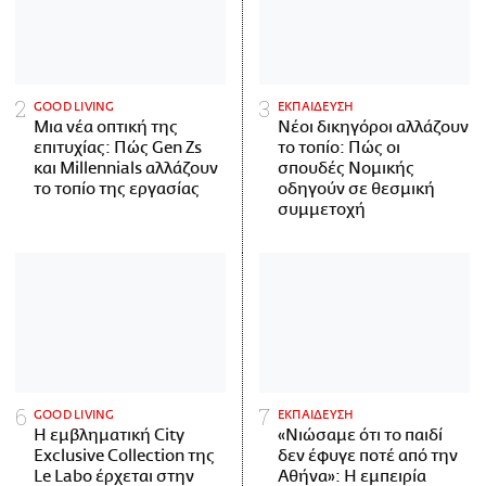
GOOD LIVING
ΕΚΠΑΙΔΕΥΣΗ
Μια νέα οπτική της
Νέοι δικηγόροι αλλάζουν
επιτυχίας: Πώς Gen Zs
το τοπίο: Πώς οι
και Millennials αλλάζουν
σπουδές Νομικής
το τοπίο της εργασίας
οδηγούν σε θεσμική
συμμετοχή
GOOD LIVING
ΕΚΠΑΙΔΕΥΣΗ
Η εμβληματική City
«Νιώσαμε ότι το παιδί
Exclusive Collection της
δεν έφυγε ποτέ από την
Le Labo έρχεται στην
Αθήνα»: Η εμπειρία