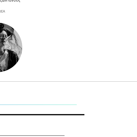
ς ζωντανούς
ΝΕΑ