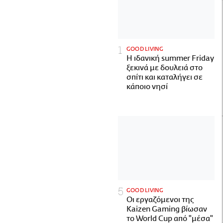
GOOD LIVING
Η ιδανική summer Friday
ξεκινά με δουλειά στο
σπίτι και καταλήγει σε
κάποιο νησί
GOOD LIVING
Οι εργαζόμενοι της
Kaizen Gaming βίωσαν
το World Cup από "μέσα"