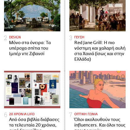
DESIGN
ΓΕΥΣΗ
Μόνο στα όνειρα: Τα
Red Jane Grill: Η πιο
υπέροχα σπίτια του
νόστιμη και χαλαρή αυλή
Ιμπέρ ντε Ζιβανσί
στα Χανιά (ίσως και στην
Ελλάδα)
20 ΧΡΟΝΙΑ LIFO
ΟΠΤΙΚΗ ΓΩΝΙΑ
Από όσα βιβλία διάβασες
Όλοι ακολουθούν τους
τα τελευταία 20 χρόνια,
influencers. Και όλοι τους