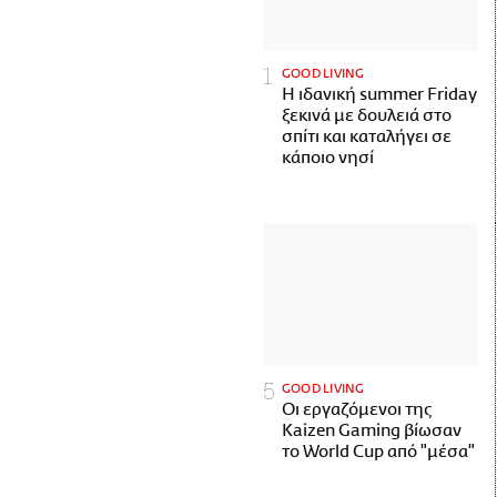
GOOD LIVING
Η ιδανική summer Friday
ξεκινά με δουλειά στο
σπίτι και καταλήγει σε
κάποιο νησί
GOOD LIVING
Οι εργαζόμενοι της
Kaizen Gaming βίωσαν
το World Cup από "μέσα"