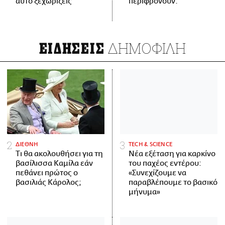
αυτό ξεχωρίζεις
περιφρονούν.
ΔΗΜΟΦΙΛΗ
ΕΙΔΗΣΕΙΣ
ΔΙΕΘΝΗ
ΤECH & SCIENCE
Τι θα ακολουθήσει για τη
Νέα εξέταση για καρκίνο
βασίλισσα Καμίλα εάν
του παχέος εντέρου:
πεθάνει πρώτος ο
«Συνεχίζουμε να
βασιλιάς Κάρολος;
παραβλέπουμε το βασικό
μήνυμα»