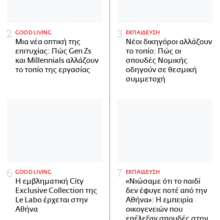
GOOD LIVING
ΕΚΠΑΙΔΕΥΣΗ
Μια νέα οπτική της
Νέοι δικηγόροι αλλάζουν
επιτυχίας: Πώς Gen Zs
το τοπίο: Πώς οι
και Millennials αλλάζουν
σπουδές Νομικής
το τοπίο της εργασίας
οδηγούν σε θεσμική
συμμετοχή
GOOD LIVING
ΕΚΠΑΙΔΕΥΣΗ
Η εμβληματική City
«Νιώσαμε ότι το παιδί
Exclusive Collection της
δεν έφυγε ποτέ από την
Le Labo έρχεται στην
Αθήνα»: Η εμπειρία
Αθήνα
οικογενειών που
επέλεξαν σπουδές στην