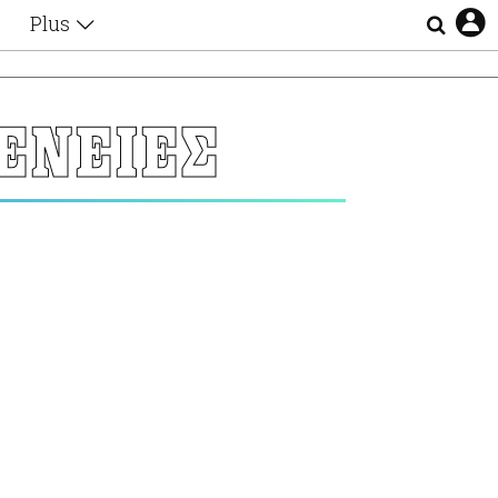
Plus
Θέματα
Συνεντεύξεις
Videos
ΕΝΕΙΕΣ
τα
Αφιερώματα
Ζώδια
Εξομολογήσεις
Blogs
η
Οι Αθηναίοι
Απώλειες
Lgbtqi+
Επιλογές