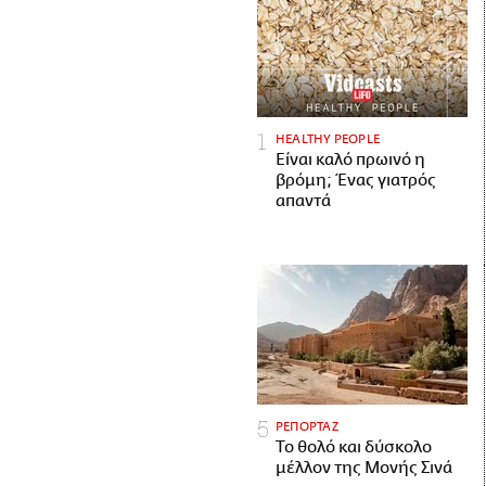
HEALTHY PEOPLE
Είναι καλό πρωινό η
βρόμη; Ένας γιατρός
απαντά
ΡΕΠΟΡΤΑΖ
Το θολό και δύσκολο
μέλλον της Μονής Σινά