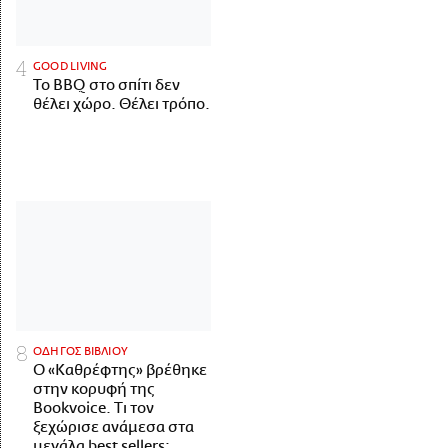
GOOD LIVING
Το BBQ στο σπίτι δεν
θέλει χώρο. Θέλει τρόπο.
ΟΔΗΓΟΣ ΒΙΒΛΙΟΥ
Ο «Καθρέφτης» βρέθηκε
στην κορυφή της
Bookvoice. Τι τον
ξεχώρισε ανάμεσα στα
μεγάλα best sellers;