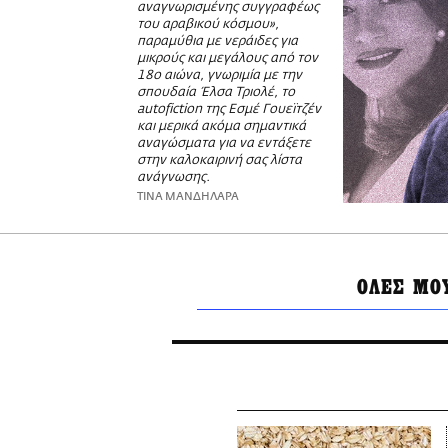
αναγνωρισμένης συγγραφέως
του αραβικού κόσμου»,
παραμύθια με νεράιδες για
μικρούς και μεγάλους από τον
18ο αιώνα, γνωριμία με την
σπουδαία Έλσα Τριολέ, το
autofiction της Εσμέ Γουεϊτζέν
και μερικά ακόμα σημαντικά
αναγώσματα για να εντάξετε
στην καλοκαιρινή σας λίστα
ανάγνωσης.
ΤΙΝΑ ΜΑΝΔΗΛΑΡΑ
ΟΛΕΣ ΜΟ