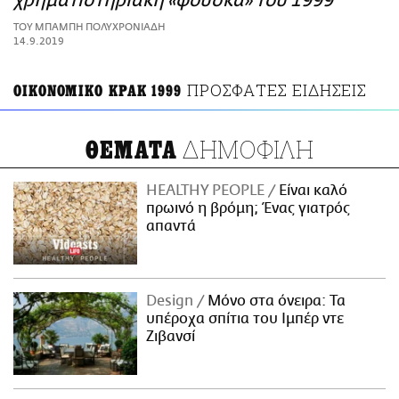
χρηματιστηριακή «φούσκα» του 1999
ΑΜΠΑ
ΤΟΥ ΜΠΑΜΠΗ ΠΟΛΥΧΡΟΝΙΑΔΗ
PRINT
14.9.2019
ΠΡΟΣΦΑΤΕΣ ΕΙΔΗΣΕΙΣ
ΟΙΚΟΝΟΜΙΚΟ ΚΡΑΚ 1999
ΔΗΜΟΦΙΛΗ
ΘΕΜΑΤΑ
HEALTHY PEOPLE
Είναι καλό
πρωινό η βρόμη; Ένας γιατρός
απαντά
Design
Μόνο στα όνειρα: Τα
υπέροχα σπίτια του Ιμπέρ ντε
Ζιβανσί