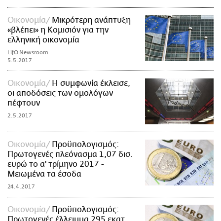
Οικονομία
Μικρότερη ανάπτυξη
«βλέπει» η Κομισιόν για την
ελληνική οικονομία
LifO Newsroom
5.5.2017
Οικονομία
Η συμφωνία έκλεισε,
οι αποδόσεις των ομολόγων
πέφτουν
2.5.2017
Οικονομία
Προϋπολογισμός:
Πρωτογενές πλεόνασμα 1,07 δισ.
ευρώ το α' τρίμηνο 2017 -
Μειωμένα τα έσοδα
24.4.2017
Οικονομία
Προϋπολογισμός:
Πρωτογενές έλλειμμα 295 εκατ.