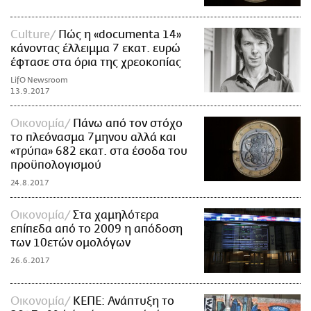
Culture
Πώς η «documenta 14»
κάνοντας έλλειμμα 7 εκατ. ευρώ
έφτασε στα όρια της χρεοκοπίας
LifO Newsroom
13.9.2017
Οικονομία
Πάνω από τον στόχο
το πλεόνασμα 7μηνου αλλά και
«τρύπα» 682 εκατ. στα έσοδα του
προϋπολογισμού
24.8.2017
Οικονομία
Στα χαμηλότερα
επίπεδα από το 2009 η απόδοση
των 10ετών ομολόγων
26.6.2017
Οικονομία
KEΠΕ: Ανάπτυξη το