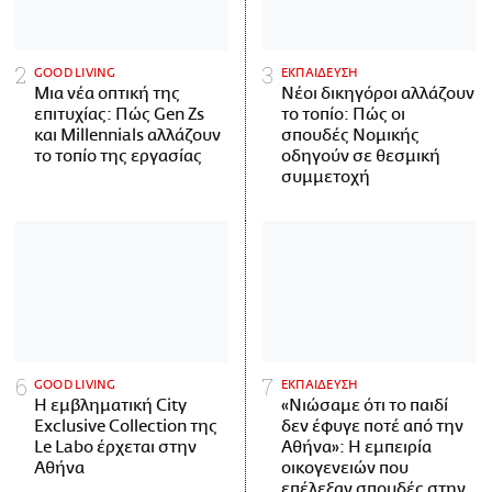
GOOD LIVING
ΕΚΠΑΙΔΕΥΣΗ
Μια νέα οπτική της
Νέοι δικηγόροι αλλάζουν
επιτυχίας: Πώς Gen Zs
το τοπίο: Πώς οι
και Millennials αλλάζουν
σπουδές Νομικής
το τοπίο της εργασίας
οδηγούν σε θεσμική
συμμετοχή
GOOD LIVING
ΕΚΠΑΙΔΕΥΣΗ
Η εμβληματική City
«Νιώσαμε ότι το παιδί
Exclusive Collection της
δεν έφυγε ποτέ από την
Le Labo έρχεται στην
Αθήνα»: Η εμπειρία
Αθήνα
οικογενειών που
επέλεξαν σπουδές στην