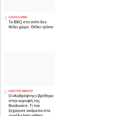
GOOD LIVING
Το BBQ στο σπίτι δεν
θέλει χώρο. Θέλει τρόπο.
ΟΔΗΓΟΣ ΒΙΒΛΙΟΥ
Ο «Καθρέφτης» βρέθηκε
στην κορυφή της
Bookvoice. Τι τον
ξεχώρισε ανάμεσα στα
μεγάλα best sellers;