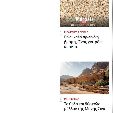
HEALTHY PEOPLE
Είναι καλό πρωινό η
βρόμη; Ένας γιατρός
απαντά
ΡΕΠΟΡΤΑΖ
Το θολό και δύσκολο
μέλλον της Μονής Σινά