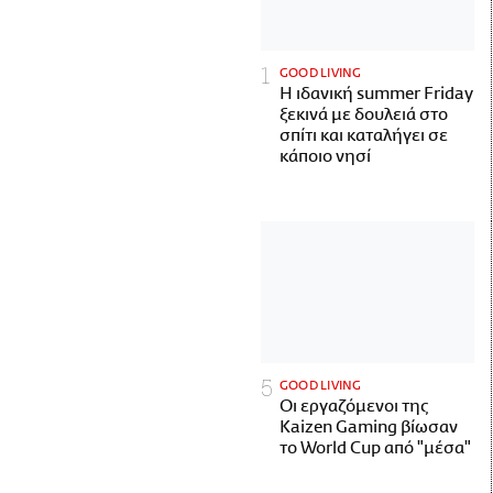
GOOD LIVING
Η ιδανική summer Friday
ξεκινά με δουλειά στο
σπίτι και καταλήγει σε
κάποιο νησί
GOOD LIVING
Οι εργαζόμενοι της
Kaizen Gaming βίωσαν
το World Cup από "μέσα"