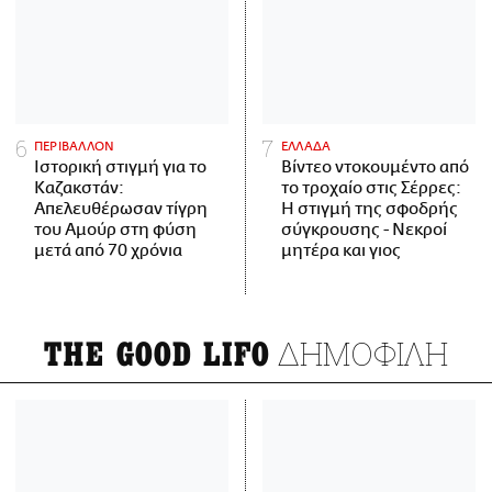
ΠΕΡΙΒΑΛΛΟΝ
ΕΛΛΑΔΑ
Ιστορική στιγμή για το
Βίντεο ντοκουμέντο από
Καζακστάν:
το τροχαίο στις Σέρρες:
Απελευθέρωσαν τίγρη
Η στιγμή της σφοδρής
του Αμούρ στη φύση
σύγκρουσης - Νεκροί
μετά από 70 χρόνια
μητέρα και γιος
ΔΗΜΟΦΙΛΗ
THE GOOD LIFO