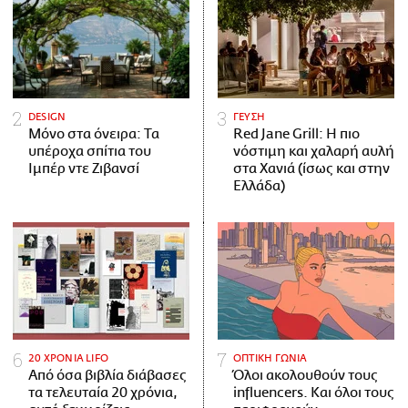
DESIGN
ΓΕΥΣΗ
Μόνο στα όνειρα: Τα
Red Jane Grill: Η πιο
υπέροχα σπίτια του
νόστιμη και χαλαρή αυλή
Ιμπέρ ντε Ζιβανσί
στα Χανιά (ίσως και στην
Ελλάδα)
20 ΧΡΟΝΙΑ LIFO
ΟΠΤΙΚΗ ΓΩΝΙΑ
Από όσα βιβλία διάβασες
Όλοι ακολουθούν τους
τα τελευταία 20 χρόνια,
influencers. Και όλοι τους