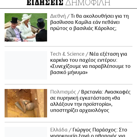
ΔΗΜΟΦΙΛΗ
ΕΙΔΗΣΕΙΣ
Διεθνή
Τι θα ακολουθήσει για τη
βασίλισσα Καμίλα εάν πεθάνει
πρώτος ο βασιλιάς Κάρολος;
Τech & Science
Νέα εξέταση για
καρκίνο του παχέος εντέρου:
«Συνεχίζουμε να παραβλέπουμε το
βασικό μήνυμα»
Πολιτισμός
Βρετανία: Ανασκαφές
σε πυρηνική εγκατάσταση «θα
αλλάξουν την προϊστορία»,
υποστηρίζει αρχαιολόγος
Ελλάδα
Γιώργος Παράσχος: Στο
νοσοκομείο ξανά ο ηθοποιός για