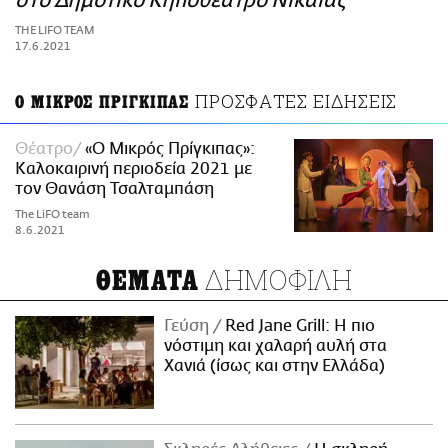
στο Δημοτικό Κηποθέατρο Νίκαιας
ΑΜΠΑ
THE LIFO TEAM
PRINT
17.6.2021
ΠΡΟΣΦΑΤΕΣ ΕΙΔΗΣΕΙΣ
Ο ΜΙΚΡΟΣ ΠΡΙΓΚΙΠΑΣ
Θέατρο
«Ο Μικρός Πρίγκιπας»:
Καλοκαιρινή περιοδεία 2021 με
τον Θανάση Τσαλταμπάση
The LiFO team
8.6.2021
ΔΗΜΟΦΙΛΗ
ΘΕΜΑΤΑ
Γεύση
Red Jane Grill: Η πιο
νόστιμη και χαλαρή αυλή στα
Χανιά (ίσως και στην Ελλάδα)