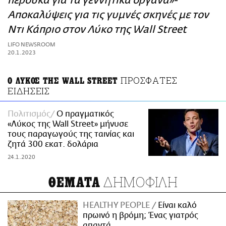
περούκα για τα γεννητικά όργανα»-
ΑΜΠΑ
Aποκαλύψεις για τις γυμνές σκηνές με τον
PRINT
Ντι Κάπριο στον Λύκο της Wall Street
LIFO NEWSROOM
20.1.2023
ΠΡΟΣΦΑΤΕΣ
Ο ΛΥΚΟΣ ΤΗΣ WALL STREET
ΕΙΔΗΣΕΙΣ
Πολιτισμός
O πραγματικός
«Λύκος της Wall Street» μήνυσε
τους παραγωγούς της ταινίας και
ζητά 300 εκατ. δολάρια
24.1.2020
ΔΗΜΟΦΙΛΗ
ΘΕΜΑΤΑ
HEALTHY PEOPLE
Είναι καλό
πρωινό η βρόμη; Ένας γιατρός
απαντά