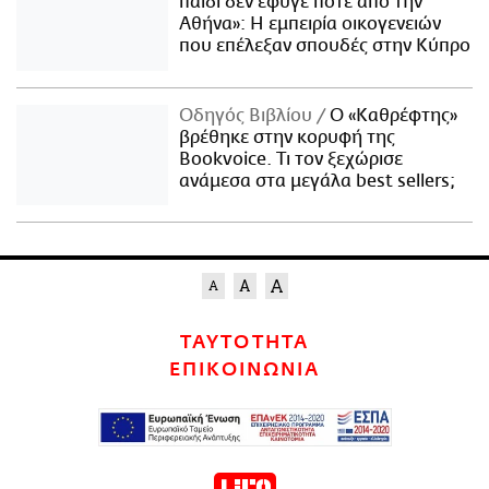
παιδί δεν έφυγε ποτέ από την
Αθήνα»: Η εμπειρία οικογενειών
που επέλεξαν σπουδές στην Κύπρο
Οδηγός Βιβλίου
Ο «Καθρέφτης»
βρέθηκε στην κορυφή της
Bookvoice. Τι τον ξεχώρισε
ανάμεσα στα μεγάλα best sellers;
ΤΑΥΤΟΤΗΤΑ
ΕΠΙΚΟΙΝΩΝΙΑ