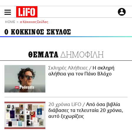
Παράκαμψη
προς
το
ΕΙΔΗΣΕΙΣ
κυρίως
HOME
ο Κόκκινος Σκύλος
περιεχόμενο
CULTURE
Ο ΚΟΚΚΙΝΟΣ ΣΚΥΛΟΣ
ΑΠΟΨΕΙΣ
ΤΡΟΠΟΣ ΖΩΗΣ
ΔΗΜΟΦΙΛΗ
ΘΕΜΑΤΑ
PODCASTS
Plus
Σκληρές Αλήθειες
H σκληρή
αλήθεια για τον Πάνο Βλάχο
LIFO SHOP
NEWSLETTER
20 χρόνια LiFO
Από όσα βιβλία
ΜΙΚΡΟΠΡΑΓΜΑΤΑ
διάβασες τα τελευταία 20 χρόνια,
THE GOOD LIFO
αυτό ξεχωρίζεις
LIFOLAND
CITY GUIDE