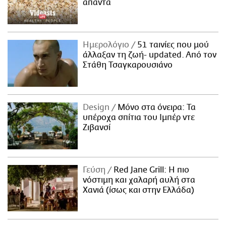
απαντά
Ημερολόγιο
51 ταινίες που μού
άλλαξαν τη ζωή- updated. Aπό τον
Στάθη Τσαγκαρουσιάνο
Design
Μόνο στα όνειρα: Τα
υπέροχα σπίτια του Ιμπέρ ντε
Ζιβανσί
Γεύση
Red Jane Grill: Η πιο
νόστιμη και χαλαρή αυλή στα
Χανιά (ίσως και στην Ελλάδα)