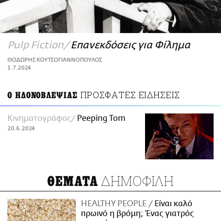
ΑΜΠΑ
PRINT
Pulp Fiction
Επανεκδόσεις για Φίλημα
ΘΟΔΩΡΗΣ ΚΟΥΤΣΟΓΙΑΝΝΟΠΟΥΛΟΣ
1.7.2024
ΠΡΟΣΦΑΤΕΣ ΕΙΔΗΣΕΙΣ
Ο ΗΔΟΝΟΒΛΕΨΙΑΣ
Κινηματογράφος
Peeping Tom
20.6.2024
ΔΗΜΟΦΙΛΗ
ΘΕΜΑΤΑ
HEALTHY PEOPLE
Είναι καλό
πρωινό η βρόμη; Ένας γιατρός