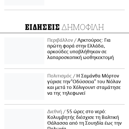
ΔΗΜΟΦΙΛΗ
ΕΙΔΗΣΕΙΣ
Περιβάλλον
Αρκτούρος: Για
πρώτη φορά στην Ελλάδα,
αρκούδες υποβλήθηκαν σε
λαπαροσκοπική ωοθηκεκτομή
Πολιτισμός
Η Σαμάνθα Μόρτον
γύρισε την “Οδύσσεια” του Νόλαν
και μετά το Χόλιγουντ σταμάτησε
να της τηλεφωνεί
Διεθνή
55 ώρες στο νερό:
Κολυμβητής διέσχισε τη Βαλτική
Θάλασσα από τη Σουηδία έως την
Πολωνία