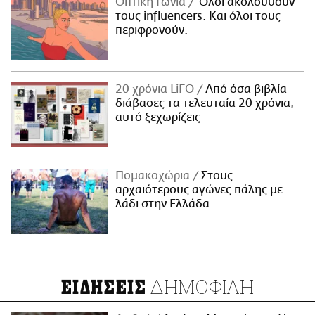
Οπτική Γωνία
Όλοι ακολουθούν
τους influencers. Και όλοι τους
περιφρονούν.
20 χρόνια LiFO
Από όσα βιβλία
διάβασες τα τελευταία 20 χρόνια,
αυτό ξεχωρίζεις
Πομακοχώρια
Στους
αρχαιότερους αγώνες πάλης με
λάδι στην Ελλάδα
ΔΗΜΟΦΙΛΗ
ΕΙΔΗΣΕΙΣ