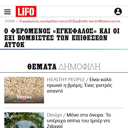
Παράκαμψη
προς
το
ΕΙΔΗΣΕΙΣ
κυρίως
HOME
Ο φερόμενος «εγκέφαλος» και οι έξι βομβιστές των επιθέσεων αυτοκ
περιεχόμενο
CULTURE
Ο ΦΕΡΟΜΕΝΟΣ «ΕΓΚΕΦΑΛΟΣ» ΚΑΙ ΟΙ
ΕΞΙ ΒΟΜΒΙΣΤΕΣ ΤΩΝ ΕΠΙΘΕΣΕΩΝ
ΑΠΟΨΕΙΣ
ΑΥΤΟΚ
ΤΡΟΠΟΣ ΖΩΗΣ
PODCASTS
Plus
ΔΗΜΟΦΙΛΗ
ΘΕΜΑΤΑ
HEALTHY PEOPLE
Είναι καλό
πρωινό η βρόμη; Ένας γιατρός
LIFO SHOP
απαντά
NEWSLETTER
ΜΙΚΡΟΠΡΑΓΜΑΤΑ
THE GOOD LIFO
Design
Μόνο στα όνειρα: Τα
LIFOLAND
υπέροχα σπίτια του Ιμπέρ ντε
CITY GUIDE
Ζιβανσί