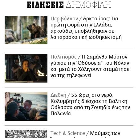
ΔΗΜΟΦΙΛΗ
ΕΙΔΗΣΕΙΣ
Περιβάλλον
Αρκτούρος: Για
πρώτη φορά στην Ελλάδα,
αρκούδες υποβλήθηκαν σε
λαπαροσκοπική ωοθηκεκτομή
Πολιτισμός
Η Σαμάνθα Μόρτον
γύρισε την “Οδύσσεια” του Νόλαν
και μετά το Χόλιγουντ σταμάτησε
να της τηλεφωνεί
Διεθνή
55 ώρες στο νερό:
Κολυμβητής διέσχισε τη Βαλτική
Θάλασσα από τη Σουηδία έως την
Πολωνία
Τech & Science
Μούμιες των