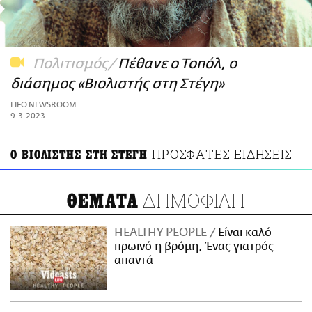
ΑΜΠΑ
PRINT
Πολιτισμός
Πέθανε ο Τοπόλ, ο
διάσημος «Βιολιστής στη Στέγη»
LIFO NEWSROOM
9.3.2023
ΠΡΟΣΦΑΤΕΣ ΕΙΔΗΣΕΙΣ
Ο ΒΙΟΛΙΣΤΗΣ ΣΤΗ ΣΤΕΓΗ
ΔΗΜΟΦΙΛΗ
ΘΕΜΑΤΑ
HEALTHY PEOPLE
Είναι καλό
πρωινό η βρόμη; Ένας γιατρός
απαντά