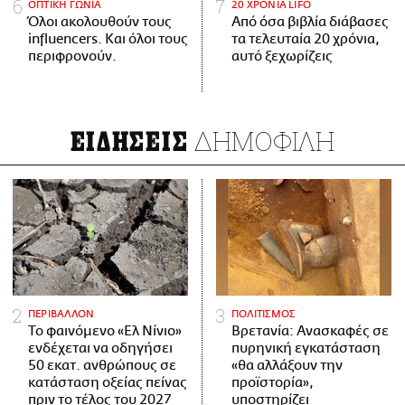
ΟΠΤΙΚΗ ΓΩΝΙΑ
20 ΧΡΟΝΙΑ LIFO
Όλοι ακολουθούν τους
Από όσα βιβλία διάβασες
influencers. Και όλοι τους
τα τελευταία 20 χρόνια,
περιφρονούν.
αυτό ξεχωρίζεις
ΔΗΜΟΦΙΛΗ
ΕΙΔΗΣΕΙΣ
ΠΕΡΙΒΑΛΛΟΝ
ΠΟΛΙΤΙΣΜΟΣ
Το φαινόμενο «Ελ Νίνιο»
Βρετανία: Ανασκαφές σε
ενδέχεται να οδηγήσει
πυρηνική εγκατάσταση
50 εκατ. ανθρώπους σε
«θα αλλάξουν την
κατάσταση οξείας πείνας
προϊστορία»,
πριν το τέλος του 2027
υποστηρίζει