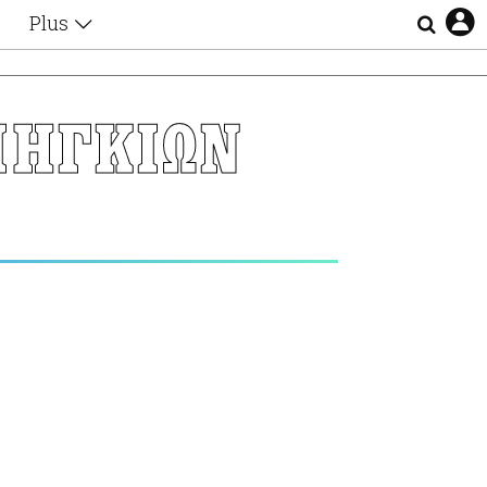
Plus
Θέματα
Συνεντεύξεις
Videos
ΜΗΓΚΙΩΝ
τα
Αφιερώματα
Ζώδια
Εξομολογήσεις
Blogs
η
Οι Αθηναίοι
Απώλειες
Lgbtqi+
Επιλογές