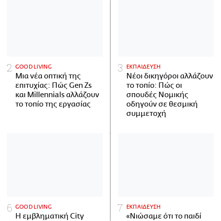
GOOD LIVING
ΕΚΠΑΙΔΕΥΣΗ
Μια νέα οπτική της
Νέοι δικηγόροι αλλάζουν
επιτυχίας: Πώς Gen Zs
το τοπίο: Πώς οι
και Millennials αλλάζουν
σπουδές Νομικής
το τοπίο της εργασίας
οδηγούν σε θεσμική
συμμετοχή
GOOD LIVING
ΕΚΠΑΙΔΕΥΣΗ
Η εμβληματική City
«Νιώσαμε ότι το παιδί