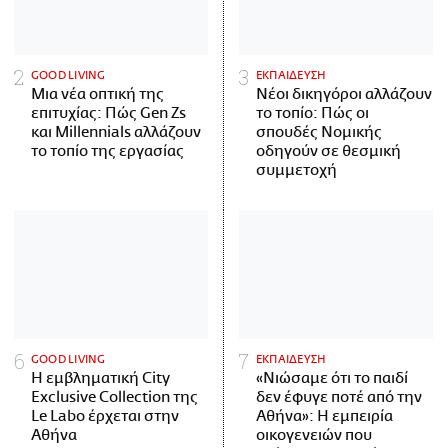
GOOD LIVING
ΕΚΠΑΙΔΕΥΣΗ
Μια νέα οπτική της
Νέοι δικηγόροι αλλάζουν
επιτυχίας: Πώς Gen Zs
το τοπίο: Πώς οι
και Millennials αλλάζουν
σπουδές Νομικής
το τοπίο της εργασίας
οδηγούν σε θεσμική
συμμετοχή
GOOD LIVING
ΕΚΠΑΙΔΕΥΣΗ
Η εμβληματική City
«Νιώσαμε ότι το παιδί
Exclusive Collection της
δεν έφυγε ποτέ από την
Le Labo έρχεται στην
Αθήνα»: Η εμπειρία
Αθήνα
οικογενειών που