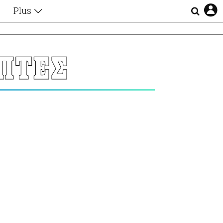
Plus
Θέματα
Συνεντεύξεις
Videos
ΕΠΤΕΣ
τα
Αφιερώματα
Ζώδια
Εξομολογήσεις
Blogs
η
Οι Αθηναίοι
Απώλειες
Lgbtqi+
Επιλογές