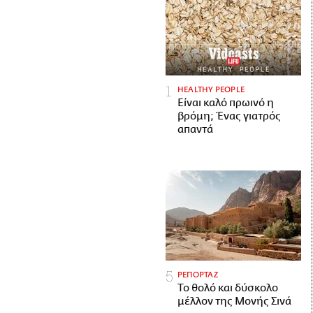
HEALTHY PEOPLE
Είναι καλό πρωινό η
βρόμη; Ένας γιατρός
απαντά
ΡΕΠΟΡΤΑΖ
Το θολό και δύσκολο
μέλλον της Μονής Σινά