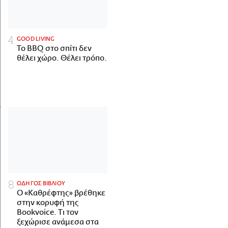
GOOD LIVING
Το BBQ στο σπίτι δεν
θέλει χώρο. Θέλει τρόπο.
ΟΔΗΓΟΣ ΒΙΒΛΙΟΥ
Ο «Καθρέφτης» βρέθηκε
στην κορυφή της
Bookvoice. Τι τον
ξεχώρισε ανάμεσα στα