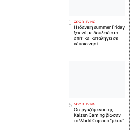
GOOD LIVING
Η ιδανική summer Friday
ξεκινά με δουλειά στο
σπίτι και καταλήγει σε
κάποιο νησί
GOOD LIVING
Οι εργαζόμενοι της
Kaizen Gaming βίωσαν
το World Cup από "μέσα"