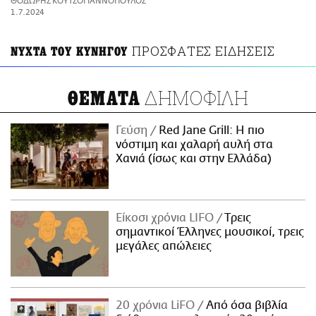
ΘΟΔΩΡΗΣ ΚΟΥΤΣΟΓΙΑΝΝΟΠΟΥΛΟΣ
ΑΜΠΑ
1.7.2024
PRINT
ΠΡΟΣΦΑΤΕΣ ΕΙΔΗΣΕΙΣ
ΝΥΧΤΑ ΤΟΥ ΚΥΝΗΓΟΥ
ΔΗΜΟΦΙΛΗ
ΘΕΜΑΤΑ
Γεύση
Red Jane Grill: Η πιο
νόστιμη και χαλαρή αυλή στα
Χανιά (ίσως και στην Ελλάδα)
Είκοσι χρόνια LIFO
Tρεις
σημαντικοί Έλληνες μουσικοί, τρεις
μεγάλες απώλειες
20 χρόνια LiFO
Από όσα βιβλία