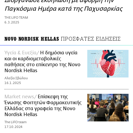
Διοργάνωσε εκδήλωση με αφορμή την
ΑΜΠΑ
Παγκόσμια Ημέρα κατά της Παχυσαρκίας
PRINT
THE LIFO TEAM
6.3.2025
ΠΡΟΣΦΑΤΕΣ ΕΙΔΗΣΕΙΣ
NOVO NORDISK HELLAS
Υγεία & Ευεξία
Η δημόσια υγεία
και οι καρδιομεταβολικές
παθήσεις στο επίκεντρο της Novo
Nordisk Hellas
Αλεξία Σβώλου
16.1.2025
Market news
Επίσκεψη της
Ένωσης Φοιτητών Φαρμακευτικής
Ελλάδας στα γραφεία της Novo
Nordisk Hellas
The LiFO team
17.10.2024