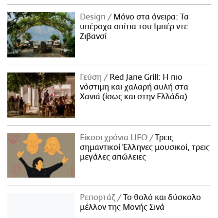
Design
Μόνο στα όνειρα: Τα
υπέροχα σπίτια του Ιμπέρ ντε
Ζιβανσί
Γεύση
Red Jane Grill: Η πιο
νόστιμη και χαλαρή αυλή στα
Χανιά (ίσως και στην Ελλάδα)
Είκοσι χρόνια LIFO
Tρεις
σημαντικοί Έλληνες μουσικοί, τρεις
μεγάλες απώλειες
Ρεπορτάζ
Το θολό και δύσκολο
μέλλον της Μονής Σινά