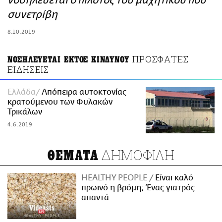
νοσηλεύεται ο πιλότος του μαχητικού που
ΑΜΠΑ
συνετρίβη
PRINT
8.10.2019
ΠΡΟΣΦΑΤΕΣ
ΝΟΣΗΛΕΥΕΤΑΙ ΕΚΤΟΣ ΚΙΝΔΥΝΟΥ
ΕΙΔΗΣΕΙΣ
Ελλάδα
Απόπειρα αυτοκτονίας
κρατούμενου των Φυλακών
Τρικάλων
4.6.2019
ΔΗΜΟΦΙΛΗ
ΘΕΜΑΤΑ
HEALTHY PEOPLE
Είναι καλό
πρωινό η βρόμη; Ένας γιατρός
απαντά