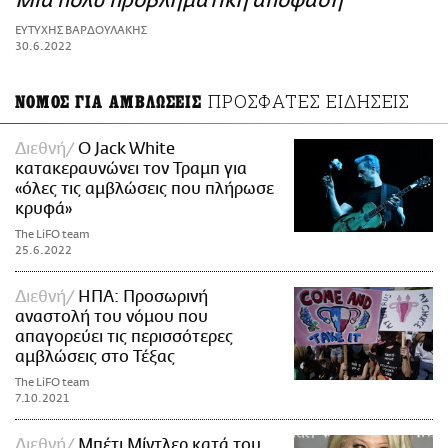
Μια πολύ προβληματική απόφαση
ΑΜΠΑ
ΕΥΤΥΧΗΣ ΒΑΡΔΟΥΛΑΚΗΣ
PRINT
30.6.2022
ΠΡΟΣΦΑΤΕΣ ΕΙΔΗΣΕΙΣ
ΝΟΜΟΣ ΓΙΑ ΑΜΒΛΩΣΕΙΣ
Διεθνή
Ο Jack White
κατακεραυνώνει τον Τραμπ για
«όλες τις αμβλώσεις που πλήρωσε
κρυφά»
The LiFO team
25.6.2022
Διεθνή
ΗΠΑ: Προσωρινή
αναστολή του νόμου που
απαγορεύει τις περισσότερες
αμβλώσεις στο Τέξας
The LiFO team
7.10.2021
Διεθνή
Μπέτι Μίντλερ κατά του