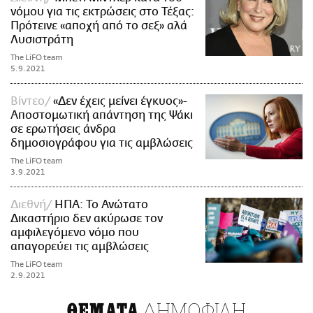
νόμου για τις εκτρώσεις στο Τέξας:
Πρότεινε «αποχή από το σεξ» αλά
Λυσιστράτη
The LiFO team
5.9.2021
Βίντεο
«Δεν έχεις μείνει έγκυος»-
Αποστομωτική απάντηση της Ψάκι
σε ερωτήσεις άνδρα
δημοσιογράφου για τις αμβλώσεις
The LiFO team
3.9.2021
Διεθνή
ΗΠΑ: Το Ανώτατο
Δικαστήριο δεν ακύρωσε τον
αμφιλεγόμενο νόμο που
απαγορεύει τις αμβλώσεις
The LiFO team
2.9.2021
ΔΗΜΟΦΙΛΗ
ΘΕΜΑΤΑ