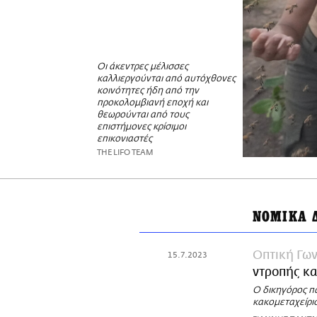
Οι άκεντρες μέλισσες
καλλιεργούνται από αυτόχθονες
κοινότητες ήδη από την
προκολομβιανή εποχή και
θεωρούνται από τους
επιστήμονες κρίσιμοι
επικονιαστές
THE LIFO TEAM
ΝΟΜΙΚΑ 
Οπτική Γων
15.7.2023
ντροπής κα
Ο δικηγόρος πα
κακομεταχείρισ