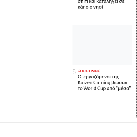
σπίτι και καταλήγει σε
κάποιο νησί
GOOD LIVING
Οι εργαζόμενοι της
Kaizen Gaming βίωσαν
το World Cup από "μέσα"