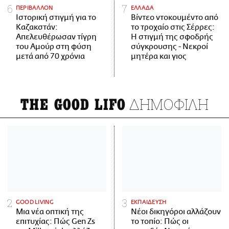
ΠΕΡΙΒΑΛΛΟΝ
ΕΛΛΑΔΑ
Ιστορική στιγμή για το
Βίντεο ντοκουμέντο από
Καζακστάν:
το τροχαίο στις Σέρρες:
Απελευθέρωσαν τίγρη
Η στιγμή της σφοδρής
του Αμούρ στη φύση
σύγκρουσης - Νεκροί
μετά από 70 χρόνια
μητέρα και γιος
ΔΗΜΟΦΙΛΗ
THE GOOD LIFO
GOOD LIVING
ΕΚΠΑΙΔΕΥΣΗ
Μια νέα οπτική της
Νέοι δικηγόροι αλλάζουν
επιτυχίας: Πώς Gen Zs
το τοπίο: Πώς οι