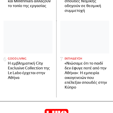
και Millennials αλλάζουν
σπουδές Νομικής
το τοπίο της εργασίας
οδηγούν σε θεσμική
συμμετοχή
GOOD LIVING
ΕΚΠΑΙΔΕΥΣΗ
Η εμβληματική City
«Νιώσαμε ότι το παιδί
Exclusive Collection της
δεν έφυγε ποτέ από την
Le Labo έρχεται στην
Αθήνα»: Η εμπειρία
Αθήνα
οικογενειών που
επέλεξαν σπουδές στην
Κύπρο