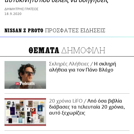
αυτοκίνητο που θέλεις να οδηγήσεις
ΑΜΠΑ
ΔΗΜΗΤΡΗΣ ΓΡΑΤΣΟΣ
PRINT
18.9.2020
ΠΡΟΣΦΑΤΕΣ ΕΙΔΗΣΕΙΣ
NISSAN Z PROTO
ΔΗΜΟΦΙΛΗ
ΘΕΜΑΤΑ
Σκληρές Αλήθειες
H σκληρή
αλήθεια για τον Πάνο Βλάχο
20 χρόνια LiFO
Από όσα βιβλία
διάβασες τα τελευταία 20 χρόνια,
αυτό ξεχωρίζεις