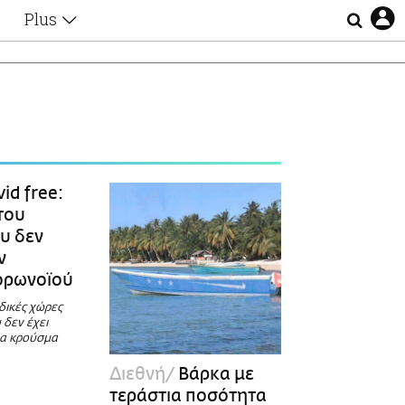
Plus
Θέματα
Συνεντεύξεις
Videos
τα
Αφιερώματα
Ζώδια
Εξομολογήσεις
Blogs
η
id free:
Οι Αθηναίοι
του
Απώλειες
υ δεν
Lgbtqi+
ν
Επιλογές
ορωνοϊού
δικές χώρες
 δεν έχει
να κρούσμα
Διεθνή
Βάρκα με
τεράστια ποσότητα