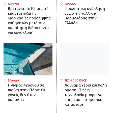
ΔΙΕΘΝΗ
ΕΛΛΑΔΑ
Βρετανία: Το Κέιμπριτζ
Προληπτική ανάκληση
επανεξετάζει τις
γνωστής γαλλικής
διαδικασίες πρόσληψης
μαρμελάδας στην
καθηγητών μετά την
Ελλάδα
παραίτηση διδάσκοντα
για λογοκλοπή
ΕΛΛΑΔΑ
ΤECH & SCIENCE
Πνιγμός 4χρονου σε
Αδύναμα χέρια και θολή
πισίνα στην Πάρο: Οι
όραση: Πώς η
γονείς δεν ήταν
τεχνολογία μπορεί να
παρόντες
επηρεάσει τη φυσική
κατάσταση