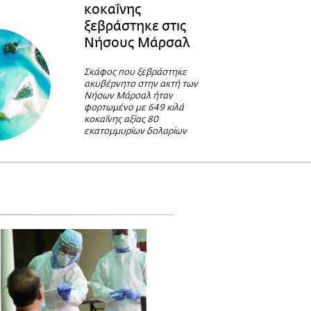
κοκαΐνης
ξεβράστηκε στις
Νήσους Μάρσαλ
Σκάφος που ξεβράστηκε
ακυβέρνητο στην ακτή των
Νήσων Μάρσαλ ήταν
φορτωμένο με 649 κιλά
κοκαΐνης αξίας 80
εκατομμυρίων δολαρίων