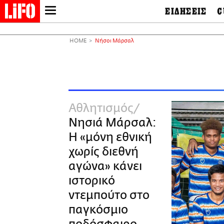
ΕΙΔΗΣΕΙΣ
C
LIFO SHOP
Ελλάδα
Ο
Διεθνή
Μ
NEWSLETTER
HOME
Νήσοι Μάρσαλ
Πολιτική
Θ
ΜΙΚΡΟΠΡΑΓΜΑΤΑ
Οικονομία
Ει
THE GOOD LIFO
Πολιτισμός
Βι
LIFOLAND
Αθλητισμός
Αρ
CITY GUIDE
& 
Περιβάλλον
Αθλητισμός
D
ΑΜΠΑ
TV & Media
Φ
Νησιά Μάρσαλ:
PRINT
Tech &
Science
Η «μόνη εθνική
European Lifo
χωρίς διεθνή
αγώνα» κάνει
ιστορικό
ντεμπούτο στο
παγκόσμιο