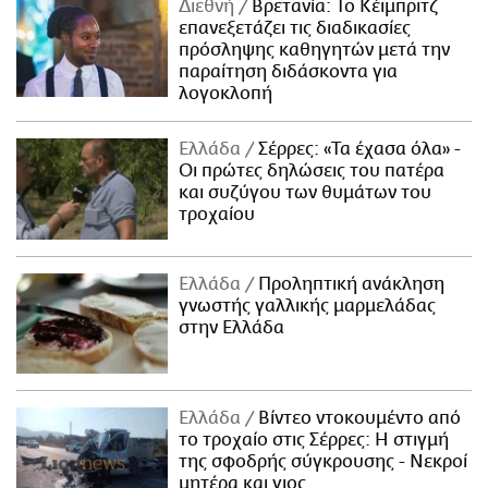
Διεθνή
Βρετανία: Το Κέιμπριτζ
επανεξετάζει τις διαδικασίες
πρόσληψης καθηγητών μετά την
παραίτηση διδάσκοντα για
λογοκλοπή
Ελλάδα
Σέρρες: «Τα έχασα όλα» -
Οι πρώτες δηλώσεις του πατέρα
και συζύγου των θυμάτων του
τροχαίου
Ελλάδα
Προληπτική ανάκληση
γνωστής γαλλικής μαρμελάδας
στην Ελλάδα
Ελλάδα
Βίντεο ντοκουμέντο από
το τροχαίο στις Σέρρες: Η στιγμή
της σφοδρής σύγκρουσης - Νεκροί
μητέρα και γιος