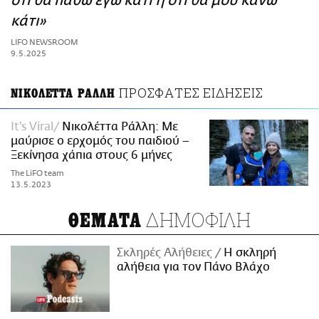
ότι θα πάθω εγώ κάτι ή ότι θα μου κάνω
ΑΜΠΑ
κάτι»
PRINT
LIFO NEWSROOM
9.5.2025
ΠΡΟΣΦΑΤΕΣ ΕΙΔΗΣΕΙΣ
ΝΙΚΟΛΕΤΤΑ ΡΑΛΛΗ
It's Viral
Νικολέττα Ράλλη: Με
μαύρισε ο ερχομός του παιδιού –
Ξεκίνησα χάπια στους 6 μήνες
The LiFO team
13.5.2023
ΔΗΜΟΦΙΛΗ
ΘΕΜΑΤΑ
Σκληρές Αλήθειες
H σκληρή
αλήθεια για τον Πάνο Βλάχο