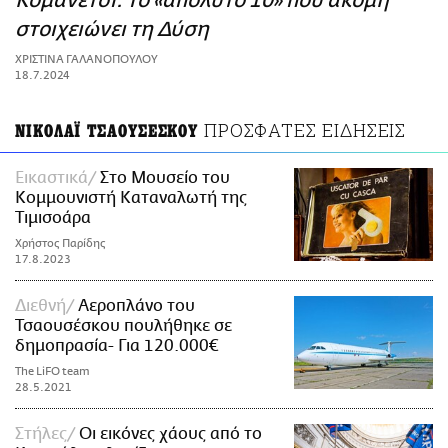
Κομανέτσι: Το «απόλυτο 10» που ακόμη
ΑΜΠΑ
στοιχειώνει τη Δύση
PRINT
ΧΡΙΣΤΙΝΑ ΓΑΛΑΝΟΠΟΥΛΟΥ
18.7.2024
ΠΡΟΣΦΑΤΕΣ ΕΙΔΗΣΕΙΣ
ΝΙΚΟΛΑΪ ΤΣΑΟΥΣΕΣΚΟΥ
Εικαστικά
Στο Μουσείο του
Κομμουνιστή Καταναλωτή της
Τιμισοάρα
Χρήστος Παρίδης
17.8.2023
Διεθνή
Αεροπλάνο του
Τσαουσέσκου πουλήθηκε σε
δημοπρασία- Για 120.000€
The LiFO team
28.5.2021
Στήλες
Οι εικόνες χάους από το