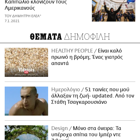
Καπιτώλιο κλονίζουν τους
Αμερικανούς
ΤΟΥ ΔΗΜΗΤΡΗ ΕΛΕΑ*
7.1.2021
ΔΗΜΟΦΙΛΗ
ΘΕΜΑΤΑ
HEALTHY PEOPLE
Είναι καλό
πρωινό η βρόμη; Ένας γιατρός
απαντά
Ημερολόγιο
51 ταινίες που μού
άλλαξαν τη ζωή- updated. Aπό τον
Στάθη Τσαγκαρουσιάνο
Design
Μόνο στα όνειρα: Τα
υπέροχα σπίτια του Ιμπέρ ντε