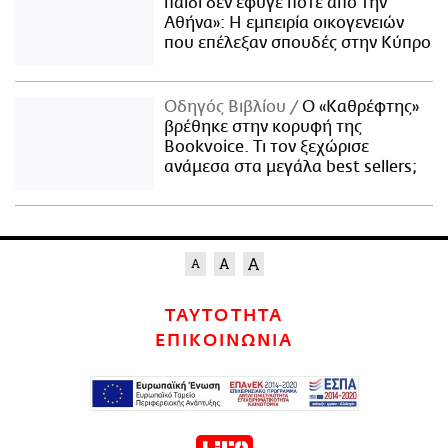
παιδί δεν έφυγε ποτέ από την
Αθήνα»: Η εμπειρία οικογενειών
που επέλεξαν σπουδές στην Κύπρο
Οδηγός Βιβλίου
Ο «Καθρέφτης»
βρέθηκε στην κορυφή της
Bookvoice. Τι τον ξεχώρισε
ανάμεσα στα μεγάλα best sellers;
ΤΑΥΤΟΤΗΤΑ
ΕΠΙΚΟΙΝΩΝΙΑ