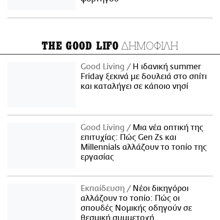
ΔΗΜΟΦΙΛΗ
THE GOOD LIFO
Good Living
Η ιδανική summer
Friday ξεκινά με δουλειά στο σπίτι
και καταλήγει σε κάποιο νησί
Good Living
Μια νέα οπτική της
επιτυχίας: Πώς Gen Zs και
Millennials αλλάζουν το τοπίο της
εργασίας
Εκπαίδευση
Νέοι δικηγόροι
αλλάζουν το τοπίο: Πώς οι
σπουδές Νομικής οδηγούν σε
θεσμική συμμετοχή