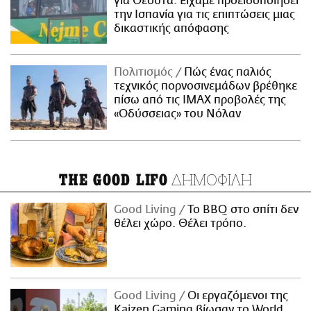
για Θέουτα: Είχαμε προειδοποιήσει
την Ισπανία για τις επιπτώσεις μιας
δικαστικής απόφασης
Πολιτισμός
Πώς ένας παλιός
τεχνικός πορνοσινεμάδων βρέθηκε
πίσω από τις IMAX προβολές της
«Οδύσσειας» του Νόλαν
ΔΗΜΟΦΙΛΗ
THE GOOD LIFO
Good Living
Το BBQ στο σπίτι δεν
θέλει χώρο. Θέλει τρόπο.
Good Living
Οι εργαζόμενοι της
Kaizen Gaming βίωσαν το World