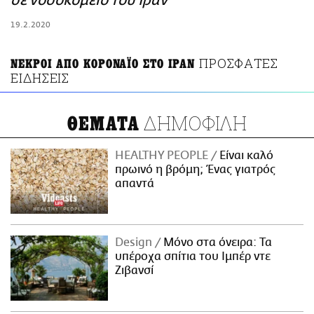
σε νοσοκομείο του Ιραν
ΑΜΠΑ
19.2.2020
PRINT
ΠΡΟΣΦΑΤΕΣ
ΝΕΚΡΟΙ ΑΠΟ ΚΟΡΟΝΑΪΟ ΣΤΟ ΙΡΑΝ
ΕΙΔΗΣΕΙΣ
ΔΗΜΟΦΙΛΗ
ΘΕΜΑΤΑ
HEALTHY PEOPLE
Είναι καλό
πρωινό η βρόμη; Ένας γιατρός
απαντά
Design
Μόνο στα όνειρα: Τα
υπέροχα σπίτια του Ιμπέρ ντε
Ζιβανσί