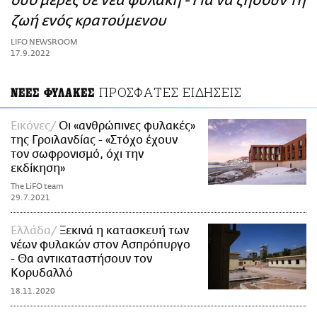
δύο μέρες σε νέα φυλακή - Για να ζήσουν τη
ΑΜΠΑ
ζωή ενός κρατούμενου
PRINT
LIFO NEWSROOM
17.9.2022
ΠΡΟΣΦΑΤΕΣ ΕΙΔΗΣΕΙΣ
ΝΕΕΣ ΦΥΛΑΚΕΣ
Εικόνες
Οι «ανθρώπινες φυλακές»
της Γροιλανδίας - «Στόχο έχουν
τον σωφρονισμό, όχι την
εκδίκηση»
The LiFO team
29.7.2021
Ελλάδα
Ξεκινά η κατασκευή των
νέων φυλακών στον Ασπρόπυργο
- Θα αντικαταστήσoυν τον
Κορυδαλλό
18.11.2020