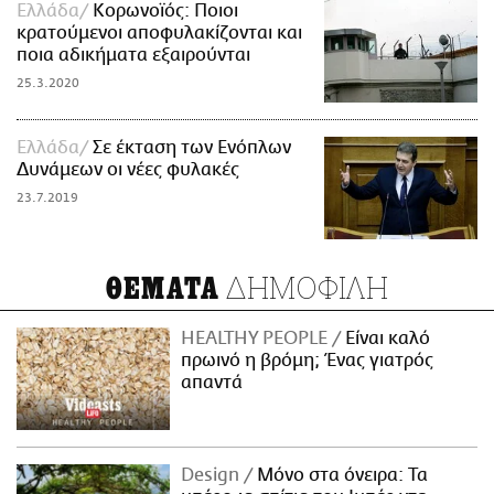
Ελλάδα
Κορωνοϊός: Ποιοι
κρατούμενοι αποφυλακίζονται και
ποια αδικήματα εξαιρούνται
25.3.2020
Ελλάδα
Σε έκταση των Ενόπλων
Δυνάμεων οι νέες φυλακές
23.7.2019
ΔΗΜΟΦΙΛΗ
ΘΕΜΑΤΑ
HEALTHY PEOPLE
Είναι καλό
πρωινό η βρόμη; Ένας γιατρός
απαντά
Design
Μόνο στα όνειρα: Τα