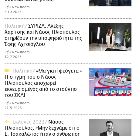
LifO Newsroom
8.10.2023
Πολιτική
ΣΥΡΙΖΑ: Αλέξης
Χαρίτσης και Νάσος Ηλιόπουλος
στηρίζουν την υποψηφιότητα της
Έφης Αχτσιόγλου
LifO Newsroom
12.7.2023
Πολιτική
«Μα γιατί φεύγετε;»-
Η στιγμή που ο Νάσος
Ηλιόπουλος αποχωρεί
εκνευρισμένος από το στούντιο
του ΣΚΑΪ
LifO Newsroom
21.5.2023
Εκλογές 2023
Νάσος
Ηλιόπουλος: «Μην ξεχνάμε ότι ο
Ε. Τσακαλώτος ήταν ο άνθρωπος