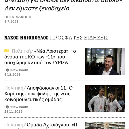
απέλαση για όποιον δεν δικαιούται άσυλο -
ΑΜΠΑ
Δεν είμαστε ξενοδοχείο
PRINT
LIFO NEWSROOM
4.7.2025
ΠΡΟΣΦΑΤΕΣ ΕΙΔΗΣΕΙΣ
ΝΑΣΟΣ ΗΛΙΟΠΟΥΛΟΣ
Πολιτική
«Νέα Αριστερά», το
όνομα της ΚΟ των «11» που
αποχώρησαν από τον ΣΥΡΙΖΑ
LifO Newsroom
4.12.2023
Πολιτική
Αποφάσισαν οι 11: Ο
Χαρίτσης επικεφαλής της νέας
κοινοβουλευτικής ομάδας
LifO Newsroom
28.11.2023
Πολιτική
Ομάδα Αχτσιόγλου: «Η