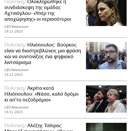
Πολιτική
Ολοκληρώθηκε η
συνδιάσκεψη της ομάδας
Αχτσιόγλου- «Υπέρ της
αποχώρησης» οι περισσότεροι
LifO Newsroom
19.11.2023
Πολιτική
Ηλιόπουλος: Βούρκος
είναι να διαστρεβλώνεις μια φράση
και να συντονίζεις ένα ψηφιακό
λιντσάρισμα
LifO Newsroom
19.11.2023
Πολιτική
Ακρίτα κατά
Ηλιόπουλου: «Νάσο, καλό δρόμο
κι απ’το πεζοδρόμιο»
LifO Newsroom
19.11.2023
Πολιτική
Αλέξης Τσίπρας: