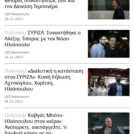
Μπαράζ συναντήσεων, είδε και
τον Διονύση Τεμπονέρα
LifO Newsroom
16.11.2023
Πολιτική
ΣΥΡΙΖΑ: Συναντήθηκε ο
Αλέξης Τσίπρας με τον Νάσο
Ηλιόπουλο
LifO Newsroom
16.11.2023
Πολιτική
«Διαλυτική η κατάσταση
στον ΣΥΡΙΖΑ»- Κοινή δήλωση
Αχτσιόγλου, Χαρίτση,
Ηλιόπουλου
LifO Newsroom
24.10.2023
Πολιτική
Καβγάς Μπέου-
Ηλιόπουλου στον «αέρα»:
Ανύπαρκτε, ανεπάγγελτε, τι
δουλειά κάνεις ρε συ;