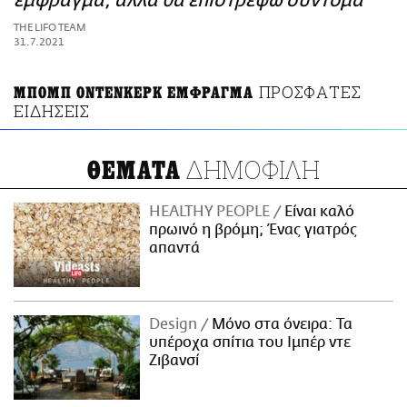
έμφραγμα, αλλά θα επιστρέψω σύντομα
ΑΜΠΑ
THE LIFO TEAM
PRINT
31.7.2021
ΠΡΟΣΦΑΤΕΣ
ΜΠΟΜΠ ΟΝΤΕΝΚΕΡΚ ΕΜΦΡΑΓΜΑ
ΕΙΔΗΣΕΙΣ
ΔΗΜΟΦΙΛΗ
ΘΕΜΑΤΑ
HEALTHY PEOPLE
Είναι καλό
πρωινό η βρόμη; Ένας γιατρός
απαντά
Design
Μόνο στα όνειρα: Τα
υπέροχα σπίτια του Ιμπέρ ντε
Ζιβανσί