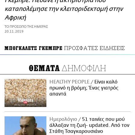
Γκέμπρε: Πέθανε η ακτιβίστρια που
ΑΜΠΑ
καταπολέμησε την κλειτοριδεκτομή στην
PRINT
Αφρική
TO ΠΡΟΣΩΠΟ ΤΗΣ ΗΜΕΡΑΣ
20.11.2019
ΠΡΟΣΦΑΤΕΣ ΕΙΔΗΣΕΙΣ
ΜΠΟΓΚΑΛΕΤΣ ΓΚΕΜΠΡΕ
ΔΗΜΟΦΙΛΗ
ΘΕΜΑΤΑ
HEALTHY PEOPLE
Είναι καλό
πρωινό η βρόμη; Ένας γιατρός
απαντά
Ημερολόγιο
51 ταινίες που μού
άλλαξαν τη ζωή- updated. Aπό τον
Στάθη Τσαγκαρουσιάνο